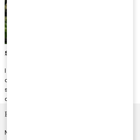
Se PwC:s sändningar från Almedalen
I slutet av juni var det dags för Almedalsveckan
och som vanligt bjöd PwC in till en mängd olika
seminarier, med ämnesexperter både från PwC
och andra företag och organisationer.
Redaktionens val
När du anlitar oss får du tillgång till hela vår