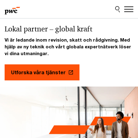
Skip
Skip
to
to
content
footer
Lokal partner – global kraft
Vi är ledande inom revision, skatt och rådgivning. Med
hjälp av ny teknik och vårt globala expertnätverk löser
vi dina utmaningar.
Utforska våra tjänster