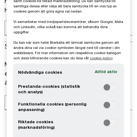
regelverk – vi samlar rätt kompetenser för att
samt cookies för riktad marknadsföring. Du kan samtycka till
samtliga dessa eller välja att bara samtycka till en viss typ av
hjälpa dig skapa effekt och värde.
cookies genom att göra egna val nedan.
Vi samarbetar med tredjepartsleverantörer, såsom Google, Meta
och LinkedIn, vilka också kan komma att behandla dina
Läs mer
uppgifter.
Du kan när som helst återkalla ett lämnat samtycke genom att
Skatt
ändra dina val via cookie-symbolen längst ned till vänster i din
webbläsare. För mer information om respektive cookie-kategori
och dess tillhörande cookies kan du läsa vår
cookie-policy
Navigera regelverken och stärk strategin. Våra
Alltid aktiv
Nödvändiga cookies
experter ger råd inom beskattning,
ägarförändringar och processer.
Prestanda-cookies (statistik
och analys)
Läs mer
Funktionella cookies (personlig
anpassning)
Riktade cookies
(marknadsföring)