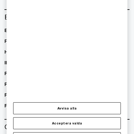
Branscher
Energi
TMT/Technology Media
Telecom
Financial Services
Healthcare
IPS
Private Equity
Public sector
Real Estate
Retail
Avvisa alla
Acceptera valda
Om oss