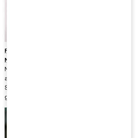
Flest IPO:er i Sverige men störst volym i
Norge
Nordic IPO Watch för första halvåret 2026 visar
att 10 av 24 börsintroduktioner gjordes i Sverige.
Stabil inflation, lägre räntor och god BNP-tillväxt
gör att det finns en optimism för resten av 2026.