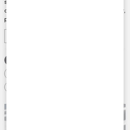
samlade specialistkompetens. Men redan nu kan
du ta del av vår expertkunskap i artiklar, rapporter,
poddar med mera.
Utforska fler insikter
Artiklar
Rapporter
Pressmeddelanden
Event
Podcast
Företagarbloggen
Tax matters