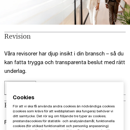
Revision
Våra revisorer har djup insikt i din bransch – så du
kan fatta trygga och transparenta beslut med rätt
underlag.
Läs mer
Cookies
Rådgivning
För att vi ska få använda andra cookies än nödvändiga cookies
(cookies som krävs för att webbplatsen ska fungera) behöver vi
ditt samtycke. Det rör sig om följande tre typer av cookies;
Från CO2-reducering till AI-optimering och
prestandacookies för statistik- och analysändamål, funktionella
cookies (för utökad funktionalitet och personlig anpassning)