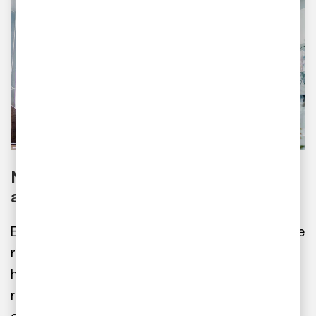
Nya förenklade ESRS och VS antagna
av kommissionen
Europeiska kommissionen har den 3 juli antagit de
reviderade europeiska standarderna för
hållbarhetsrapportering (ESRS) samt en frivillig
rapporteringsstandard (VS) för företag som inte