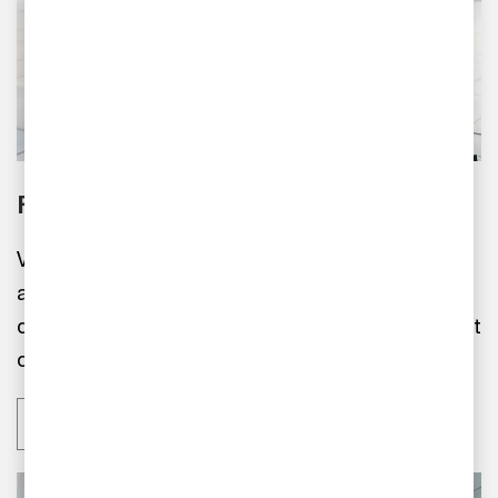
Förnya affärsmodellen – ta nästa steg
Vad händer när du utmanar din nuvarande
affärsmodell? Vi ger dig och ditt team tillgång till
de kompetenser och den teknik du behöver för att
omvandla idéer till verklighet.
Upptäck hur