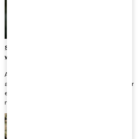
Stora skillnader i synen på avkastningskrav
vid börsplaceringar
Avkastningskravet på den svenska
aktiemarknaden är kvar på liknande nivåer som för
ett år sedan. Däremot skiljer sig synen åt rejält
mellan olika aktörer på marknaden.