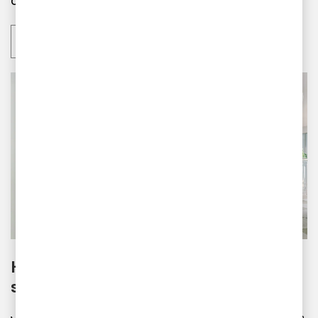
omfattas av CSRD.
Läs mer
Hur använder vi AI för att skapa verklig
samhällsnytta?