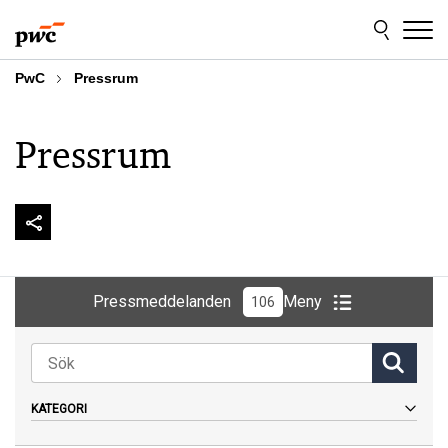
Skip
Skip
to
to
content
footer
PwC
Pressrum
Pressrum