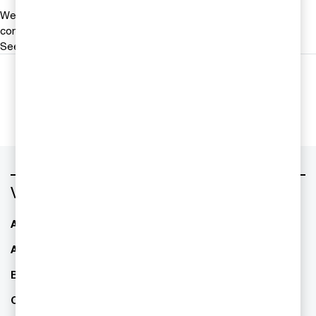
We help you meet tomorrow’s tech demands
so you can
compete at a speed that rewrites the rules
See how
Följ oss i sociala medier
Vad vill du ha hjälp med?
AI - Artificiell Intelligens
ESG / hållbarhet
Allianser & partnerskap
Familjeföretagande
Bolagsstyrning
Finansiell rapportering
CFO Services
IPO Readiness -
börsintroduktion