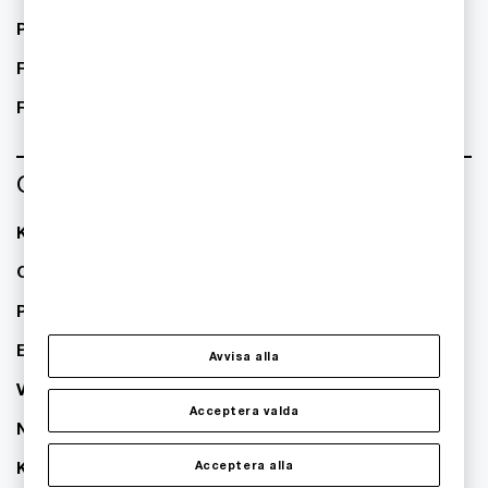
Public sector
Real Estate
Retail
Om oss
Kontakta oss
Om PwC
Pressrum
Event
Avvisa alla
Våra kontor
Acceptera valda
Nyhetsbrev
Karriär
Acceptera alla