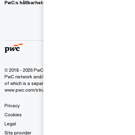
PwC:s hållbarhetsarbete
© 2018 - 2026 PwC. All rights reserved. PwC refers to the
PwC network and/or one or more of its member firms, each
of which is a separate legal entity. Please see
www.pwc.com/structure for further details.
Privacy
Cookies
Legal
Site provider