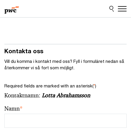
Skip
Skip
to
to
content
footer
Kontakta oss
Vill du komma i kontakt med oss? Fyll i formuläret nedan så
återkommer vi så fort som möjligt.
Required fields are marked with an asterisk(
*
)
Kontaktnamn:
Lotta Abrahamsson
Namn
*