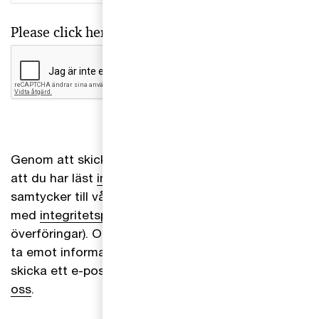
Please click here
*
Genom att skicka in din e-postadress bekräftar du
att du har läst
integritetspolicyn
och att du
samtycker till vår behandling av data i enlighet
med
integritetspolicyn
(inklusive internationella
överföringar). Om du ändrar dig och inte längre vill
ta emot information från oss kan du närsomhelst
skicka ett e-postmeddelande via sidan
Kontakta
oss
.