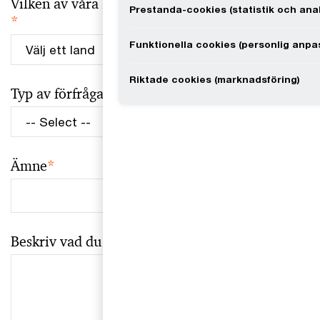
Vilken av våra PwC medlemsbyråer ska svara på d
Prestanda-cookies (statistik och anal
*
Funktionella cookies (personlig anpa
Riktade cookies (marknadsföring)
Typ av förfrågan
*
Ämne
*
Beskriv vad du vill ha hjälp med
*