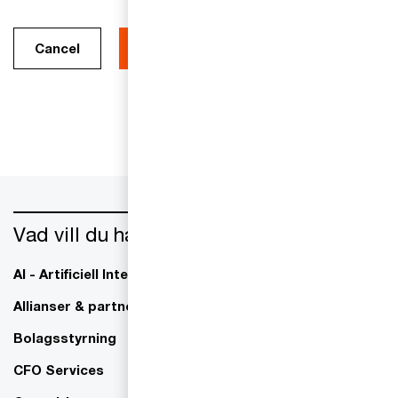
Cancel
Vad vill du ha hjälp med?
AI - Artificiell Intelligens
ESG / hållbarhet
Allianser & partnerskap
Familjeföretagande
Bolagsstyrning
Finansiell rapportering
CFO Services
IPO Readiness -
börsintroduktion