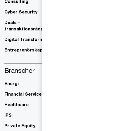
Consulting
Juridisk Rådgivning
Cyber Security
Risk & Compliance
Deals -
transaktionsrådgivning
Revision
Digital Transformation
Rådgivning
Entreprenörskap
Skatt
Branscher
Energi
TMT/Technology Media
Telecom
Financial Services
Healthcare
IPS
Private Equity