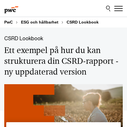
Skip
Skip
to
to
content
footer
PwC
ESG och hållbarhet
CSRD Lookbook
CSRD Lookbook
Ett exempel på hur du kan
strukturera din CSRD-rapport -
ny uppdaterad version