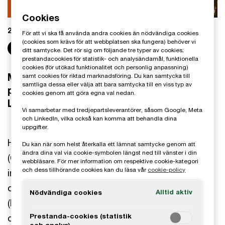
Cookies
2024-02-19
För att vi ska få använda andra cookies än nödvändiga cookies
(cookies som krävs för att webbplatsen ska fungera) behöver vi
Share
ditt samtycke. Det rör sig om följande tre typer av cookies;
prestandacookies för statistik- och analysändamål, funktionella
cookies (för utökad funktionalitet och personlig anpassning)
Med CSRD Lookbook får du konkreta tips
samt cookies för riktad marknadsföring. Du kan samtycka till
samtliga dessa eller välja att bara samtycka till en viss typ av
på hur din CSRD-rapportering kan se ut.
cookies genom att göra egna val nedan.
Ladda ned den i dag!
Vi samarbetar med tredjepartsleverantörer, såsom Google, Meta
och LinkedIn, vilka också kan komma att behandla dina
uppgifter.
Hållbarhetsrapporteringen utifrån CSRD
Du kan när som helst återkalla ett lämnat samtycke genom att
ändra dina val via cookie-symbolen längst ned till vänster i din
(Corporate Sustainability Reporting Directive)
webbläsare. För mer information om respektive cookie-kategori
och dess tillhörande cookies kan du läsa vår
cookie-policy
innebär att företag ska tillämpa både de
obligatoriska rapporteringsstandarderna ESRS
Alltid aktiv
Nödvändiga cookies
(European Sustainability Reporting Standards)
Prestanda-cookies (statistik
och EU-taxonomin.