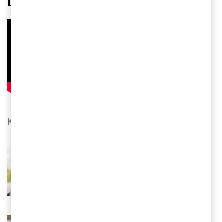
Lookbook
Kontakta oss
Isabelle Hammarström
Executive Director, Sustainability, PwC
Sverige
Tel 0709-29 39 37
Email
Mikael Scheja