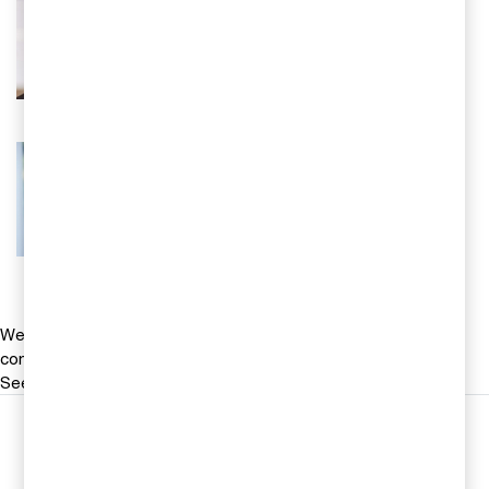
Ek dr, redovisningsspecialist, PwC
Sverige
Tel 0709-29 30 38
Email
Emelie Söderlund
Redovisningsspecialist, PwC Sverige
Tel 010 212700
Email
We help you meet tomorrow’s tech demands
so you can
compete at a speed that rewrites the rules
See how
Följ oss i sociala medier