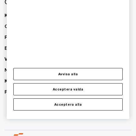
Om oss
Kontakta oss
Om PwC
Pressrum
Event
Våra kontor
Nyhetsbrev
Avvisa alla
Karriär
Acceptera valda
PwC:s hållbarhetsarbete
Acceptera alla