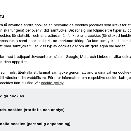
es
 ska få använda andra cookies än nödvändiga cookies (cookies som krävs för at
 ska fungera) behöver vi ditt samtycke. Det rör sig om följande tre typer av c
okies för statistik- och analysändamål, funktionella cookies (för utökad funkti
anpassning) samt cookies för riktad marknadsföring. Du kan samtycka till samt
 att bara samtycka till en viss typ av cookies genom att göra egna val nedan.
tar med tredjepartsleverantörer, såsom Google, Meta och LinkedIn, vilka oc
a dina uppgifter.
Video
 som helst återkalla ett lämnat samtycke genom att ändra dina val via cooki
till vänster i din webbläsare. För mer information om respektive cookie-katego
mställning
e cookies kan du läsa vår
cookie-policy
Du måste acceptera cookies
ga steget
diga cookies
C
da-cookies (statistik och analys)
nella cookies (personlig anpassning)