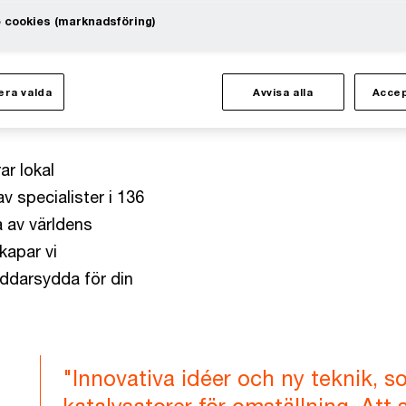
oner skapar värde,
 cookies (marknadsföring)
 öppnas inom AI,
å nya krav på att
ande – men att stå
ra valda
Avvisa alla
Accep
r lokal
 specialister i 136
 av världens
kapar vi
äddarsydda för din
"Innovativa idéer och ny teknik, 