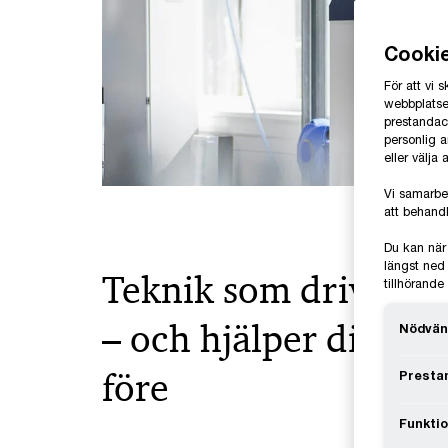
Cooki
För att vi
webbplatsen
prestandaco
personlig 
eller välja
Vi samarbe
att behandl
Du kan när
längst ned 
Teknik som driver o
tillhörand
– och hjälper dig lig
Nödvän
före
Prestan
Funktio