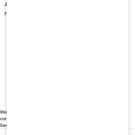
4, i kategorin Business/Economics – en ökning
med 33 placeringar sedan 2022.
Kontakta oss
Kundtjänst
Kundtjänst, PwC Sverige
Tel 010-212 40 00
Email
We help you meet tomorrow’s tech demands
so you can
compete at a speed that rewrites the rules
See how