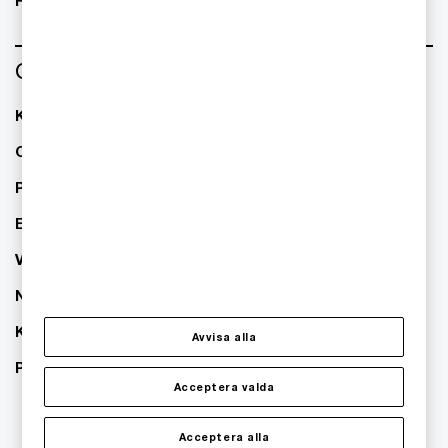
Om oss
Kontakta oss
Om PwC
Pressrum
Event
Våra kontor
Nyhetsbrev
Karriär
Avvisa alla
PwC:s hållbarhetsarbete
Acceptera valda
Acceptera alla