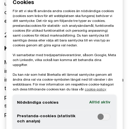
Cookies
uppmärksammar vad vi gör vill vi gärna berätta
För att vi ska få använda andra cookies än nödvändiga cookies
om det. Nedan är några utmärkelser som vi är
(cookies som krävs för att webbplatsen ska fungera) behöver vi
extra stolta över att ha fått.
ditt samtycke. Det rör sig om följande tre typer av cookies;
prestandacookies för statistik- och analysändamål, funktionella
cookies (för utökad funktionalitet och personlig anpassning)
2025
samt cookies för riktad marknadsföring. Du kan samtycka till
samtliga dessa eller välja att bara samtycka till en viss typ av
cookies genom att göra egna val nedan.
Karriärföretag 2025
Vi samarbetar med tredjepartsleverantörer, såsom Google, Meta
och LinkedIn, vilka också kan komma att behandla dina
Motivering: Med starkt fokus på mångfald och
uppgifter.
inkludering skapar PwC en dynamisk och
Du kan när som helst återkalla ett lämnat samtycke genom att
inspirerande arbetsmiljö. Här betonas vikten av en
ändra dina val via cookie-symbolen längst ned till vänster i din
webbläsare. För mer information om respektive cookie-kategori
tillitsfull och transparent arbetsplats där olika
och dess tillhörande cookies kan du läsa vår
cookie-policy
perspektiv värdesätts samt innovation och
Alltid aktiv
Nödvändiga cookies
samarbete uppmuntras för att lösa komplexa
problem.
Prestanda-cookies (statistik
och analys)