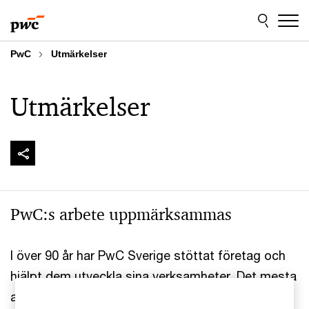
Skip
Skip
to
to
content
footer
PwC
Utmärkelser
Utmärkelser
PwC:s arbete uppmärksammas
I över 90 år har PwC Sverige stöttat företag och
hjälpt dem utveckla sina verksamheter. Det mesta
av arbetet sker i det tysta så när andra