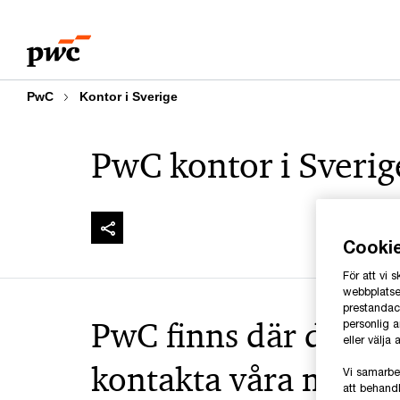
Skip
Skip
to
to
content
footer
PwC
Kontor i Sverige
PwC kontor i Sverig
Cooki
För att vi
webbplatsen
prestandaco
PwC finns där du fi
personlig 
eller välja
kontakta våra medar
Vi samarbe
att behandl