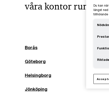
våra kontor runt om 
Du kan när
längst ned 
tillhörand
Nödvän
Prestan
Borås
Funktio
Riktade
Göteborg
Helsingborg
Accepte
Jönköping