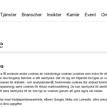
Tjänster
Branscher
Insikter
Karriär
Event
Om
e
es
 ska få använda andra cookies än nödvändiga cookies (cookies som krävs för at
 ska fungera) behöver vi ditt samtycke. Det rör sig om följande tre typer av c
okies för statistik- och analysändamål, funktionella cookies (för utökad funkti
nns! Välkommen att
anpassning) samt cookies för riktad marknadsföring. Du kan samtycka till samt
 att bara samtycka till en viss typ av cookies genom att göra egna val nedan.
betare på något av
tar med tredjepartsleverantörer, såsom Google, Meta och LinkedIn, vilka oc
a dina uppgifter.