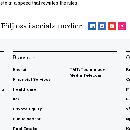
te at a speed that rewrites the rules
Följ oss i sociala medier
Branscher
O
Energi
TMT/Technology
K
Media Telecom
Financial Services
O
ng
Healthcare
P
IPS
E
Private Equity
V
Public sector
N
Real Estate
K