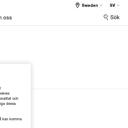
Sweden
SV
Sök
 oss
t
ookies;
onalitet och
liga dessa
kså kan komma