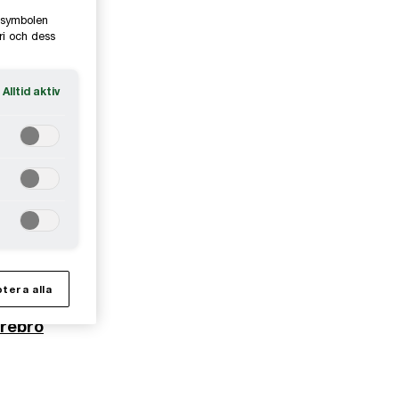
e-symbolen
ri och dess
Alltid aktiv
ppsala
ästerås
äxjö
tera alla
rebro