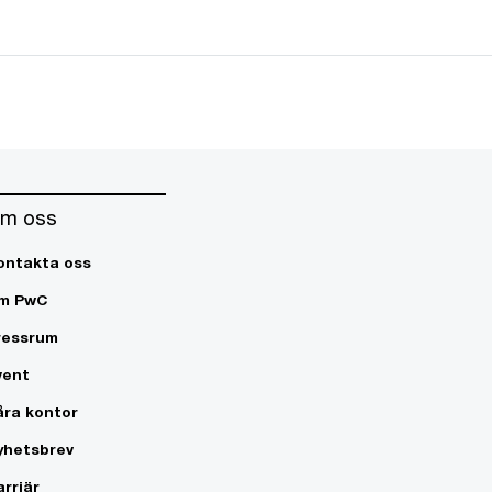
m oss
ontakta oss
m PwC
ressrum
vent
åra kontor
yhetsbrev
arriär