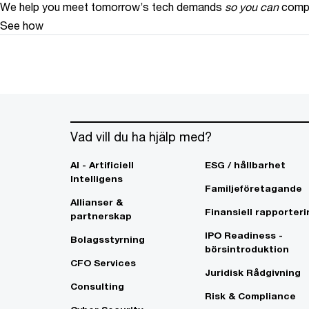
We help you meet tomorrow’s tech demands
so you can
compe
See how
Vad vill du ha hjälp med?
AI - Artificiell
ESG / hållbarhet
Intelligens
Familjeföretagande
Allianser &
Finansiell rapporteri
partnerskap
IPO Readiness -
Bolagsstyrning
börsintroduktion
CFO Services
Juridisk Rådgivning
Consulting
Risk & Compliance