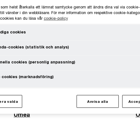
i landet.
 som helst återkalla ett lämnat samtycke genom att ändra dina val via cooki
till vänster i din webbläsare. För mer information om respektive cookie-katego
e cookies kan du läsa vår
cookie-policy
diga cookies
da-cookies (statistik och analys)
Linköping
U
nella cookies (personlig anpassning)
 cookies (marknadsföring)
Malmö
V
Stockholm
V
ra valda
Avvisa alla
Accep
Umeå
Ö