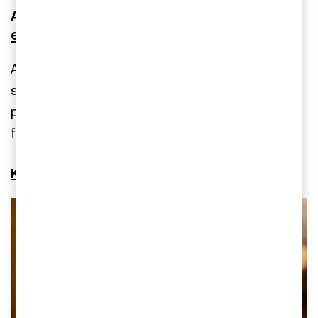
Anna vet hur man skapar en
modernare
ekonomifunktion
Anna Lovric har erfarenhet av att ställa om och
skapa en ekonomifunktion som är “fit-for-
purpose”, och vet vad du behöver göra för att
fokusera på rätt saker.
Kontakta Anna