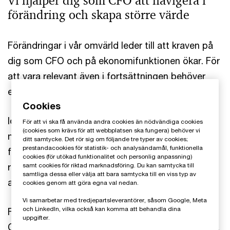
Vi hjälper dig som CFO att navigera i
förändring och skapa större värde
Förändringar i vår omvärld leder till att kraven på
dig som CFO och på ekonomifunktionen ökar. För
att vara relevant även i fortsättningen behöver
ekonomifunktionen utvecklas och bli effektivare.
Cookies
Idag måste en CFO skapa trovärdighet både på
För att vi ska få använda andra cookies än nödvändiga cookies
(cookies som krävs för att webbplatsen ska fungera) behöver vi
marknaden och internt, men även vara ett stöd
ditt samtycke. Det rör sig om följande tre typer av cookies;
prestandacookies för statistik- och analysändamål, funktionella
för ledning och styrelse i att styra företaget i rätt
cookies (för utökad funktionalitet och personlig anpassning)
riktning och proaktivt hantera faktorer som är
samt cookies för riktad marknadsföring. Du kan samtycka till
samtliga dessa eller välja att bara samtycka till en viss typ av
avgörande för företagets framgång.
cookies genom att göra egna val nedan.
Vi samarbetar med tredjepartsleverantörer, såsom Google, Meta
och LinkedIn, vilka också kan komma att behandla dina
För att effektivisera ditt arbete behöver du som
uppgifter.
CFO snabbt få tillgång till kvalitativ finansiell data