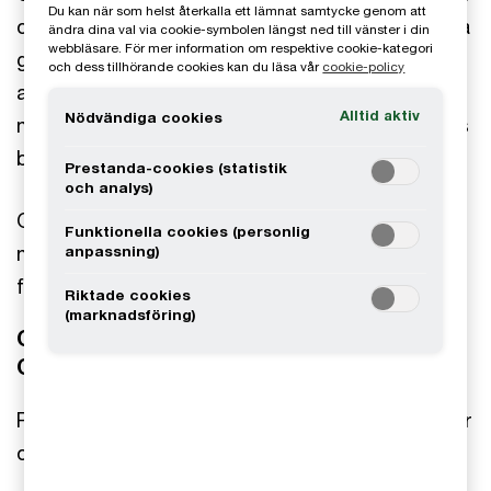
Du kan när som helst återkalla ett lämnat samtycke genom att
och frigöra mer tid för analys. Detta kan du uppnå
ändra dina val via cookie-symbolen längst ned till vänster i din
webbläsare. För mer information om respektive cookie-kategori
genom att till exempel modernisera systemstöd,
och dess tillhörande cookies kan du läsa vår
cookie-policy
automatisera olika rutiner och processer samt
Alltid aktiv
Nödvändiga cookies
minimera behovet av manuella inslag i exempelvis
bokslutsprocessen och skatterapporteringen.
Prestanda-cookies (statistik
och analys)
Genom dessa steg spelar du som CFO en
Funktionella cookies (personlig
nyckelroll i att leda företaget mot tillväxt och
anpassning)
framgång.
Riktade cookies
(marknadsföring)
CFO Arena – mötesplatsen för dig som
CFO
PÅ CFO Arena kan du ta del av våra event, insikter
och nätverk.