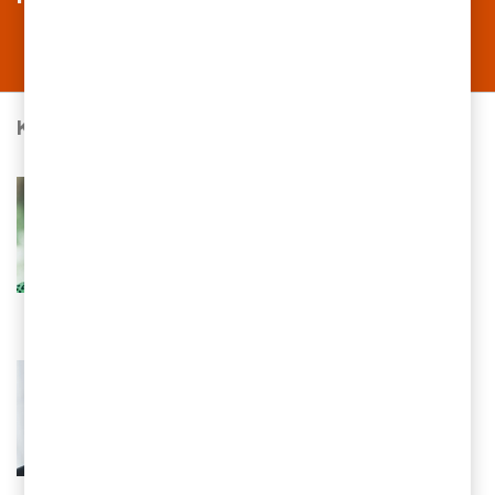
Kontakta oss
Sofia Sköld
Partner, Business Unit Leader Financial
Reporting & Risk Services, PwC
Sverige
Tel 0709-29 38 65
Email
Martin Lindqvist
Partner, Finance Transformation
Leader, PwC Sverige
Tel 0709-29 35 57
Email