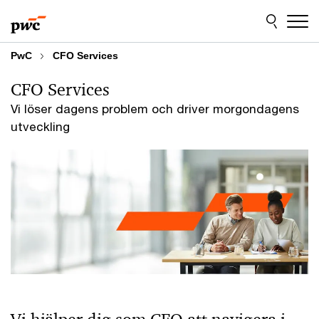
Skip
Skip
to
to
content
footer
PwC
CFO Services
CFO Services
Vi löser dagens problem och driver morgondagens
utveckling