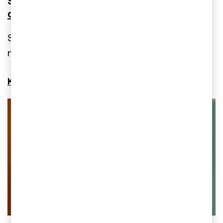
Sebastian stöttar dig i
digitaliseringsresan
Sebastian Petersen vet hur man automatiserar
manuella processer och implementerar ny teknik.
Kontakta Sebastian