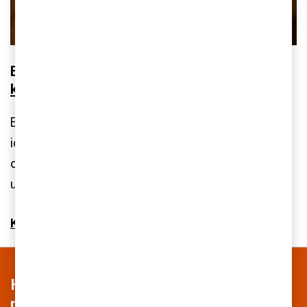
Eva vet hur man säkerställer en
effektiv,
korrekt och hållbar skattehantering
Eva Jigvall hjälper dig att se över skattestrategi,
identifiera skatterisker och lösningar samt guidar
dig till rätt expertis i olika skattefrågor som
uppkommer i verksamheten.
Kontakta Eva
Hör av dig för ett kostnadsfritt möte
med våra rådgivare