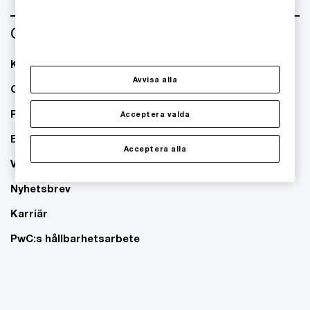
Om oss
Kontakta oss
Avvisa alla
Om PwC
Pressrum
Acceptera valda
Event
Acceptera alla
Våra kontor
Nyhetsbrev
Karriär
PwC:s hållbarhetsarbete