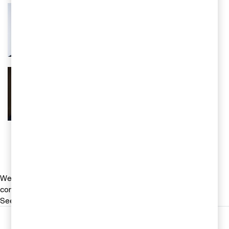
Sara Lörenskog
Partner, Tax, PwC Sverige
Tel 010-2133556
Email
Jon Widefjäll
Partner, Capital Markets, Corporate
Governance, Risk & Regulation, PwC
Sverige
Tel 0709-29 31 49
Email
We help you meet tomorrow’s tech demands
so you can
compete at a speed that rewrites the rules
See how
Följ oss i sociala medier