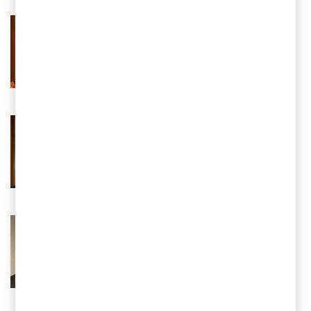
Anna Lindén
Partner, Accounting Advisory Services,
PwC Sverige
Tel 0725-84 94 19
Email
Karl Appelqvist
Partner, Finance Transformation
Insight & Analytics Lead, PwC Sverige
Tel 0725-84 93 02
Email
Nils Thunberg
Partner, Technology Strategy &
Delivery, PwC Sverige
Tel 0733-37 75 11
Email