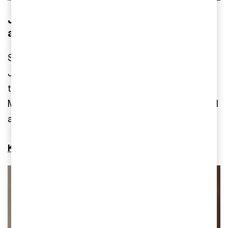
Jesper leder vägen för transformativa
affärer
Som ansvarig för ett växande fokusområde är
Jesper de Neergaard expert på att driva
transformativa förvärv och att realisera synergier.
Med fokus på långsiktigt hållbart värde ser han till
att alla parter uppnår sina mål.
Kontakta Jesper