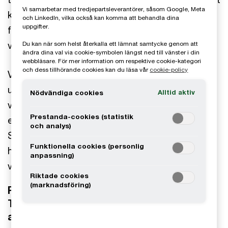
Vi samarbetar med tredjepartsleverantörer, såsom Google, Meta
kan ge goda resultat. Men också att stora
och LinkedIn, vilka också kan komma att behandla dina
uppgifter.
förändringar för med sig stora utmaningar. Det är
vi experter på att lösa.
Du kan när som helst återkalla ett lämnat samtycke genom att
ändra dina val via cookie-symbolen längst ned till vänster i din
webbläsare. För mer information om respektive cookie-kategori
och dess tillhörande cookies kan du läsa vår
cookie-policy
Vi hjälper dig att omvandla dina komplexa
utmaningar till värdeskapande möjligheter. Vi är
Alltid aktiv
Nödvändiga cookies
vid din sida hela vägen, från strategisk vision till
Prestanda-cookies (statistik
en sömlös integration, genom hela transaktionen.
och analys)
Som din partner ser vi till att ditt förvärv inte
Funktionella cookies (personlig
handlar om att hänga med – utan om att leda
anpassning)
vägen framåt.
Riktade cookies
(marknadsföring)
Rapport: Time to go further, faster:
Transacting to create value and
accelerate transformation