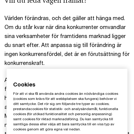
Vill du leda vägen framåt?
Världen förändras, och det gäller att hänga med.
Om du står kvar när dina konkurrenter omvandlar
sina verksamheter för framtidens marknad ligger
du snart efter. Att anpassa sig till förändring är
ingen konkurrensfördel, det är en förutsättning för
konkurrenskraft.
Att genomföra transformativa förvärv är en av
Cookies
flera metoder för företag att nå sina mål. Det kan
För att vi ska få använda andra cookies än nödvändiga cookies
handla om tillgång till nyckelkompetens,
(cookies som krävs för att webbplatsen ska fungera) behöver vi
ditt samtycke. Det rör sig om följande tre typer av cookies;
accelererad tillväxt eller åtkomst till ny teknologi.
prestandacookies för statistik- och analysändamål, funktionella
cookies (för utökad funktionalitet och personlig anpassning)
Med vår långa erfarenhet av att – tillsammans
samt cookies för riktad marknadsföring. Du kan samtycka till
med våra kunder – genomföra värdeskapande
samtliga dessa eller välja att bara samtycka till en viss typ av
cookies genom att göra egna val nedan.
transaktioner och leda förändring, så vet vi att det