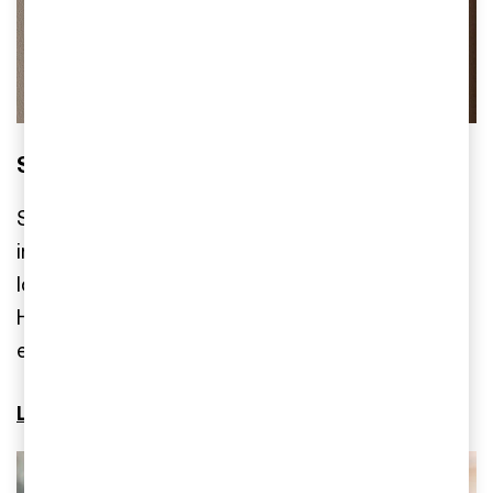
Sofia hjälper dig till en lyckad integration
Sofia Nordenskjöld har lång erfarenhet av både
integrationer och separationer, och är expert på
lösningar som stärker långsiktigt värdeskapande.
Hon hjälper till att skapa klarhet i vad som ofta är
en osäker period.
Lär känna Sofia