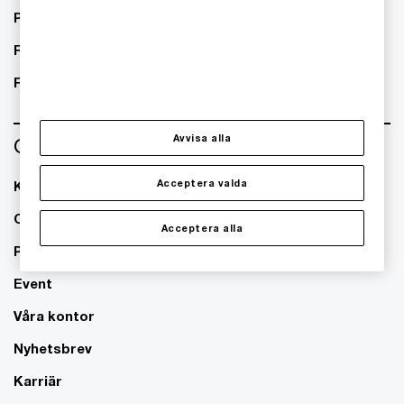
Public sector
Real Estate
Retail
Avvisa alla
Om oss
Acceptera valda
Kontakta oss
Om PwC
Acceptera alla
Pressrum
Event
Våra kontor
Nyhetsbrev
Karriär