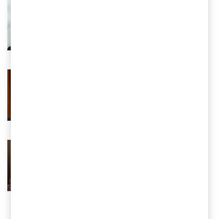
Jesper de Neergaard
Partner, Head of Transact to
Transform, PwC Sverige
Tel 0725-84 97 77
Email
Merat Razavi
Partner, M&A Integration & Carve Out,
PwC Sverige
Tel 0729-97 26 14
Email
Sofia Nordenskjöld
Ansvarig FS Deals, PwC Sverige
Tel 0709-29 16 15
Email