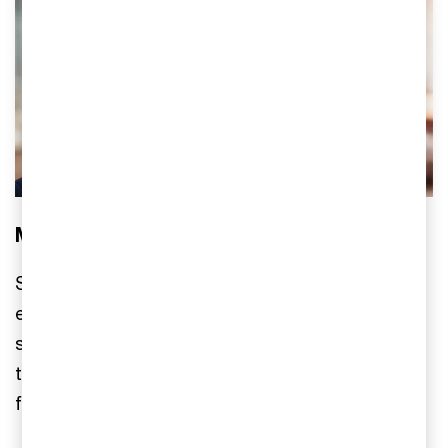
Merat guidar dig genom integrationen
Som expert på integration tar Merat Razavi alltid
ett holistiskt perspektiv, vilket säkerställer
smidiga övergångar. Med erfarenhet inom
teknologirådgivning, kan Merat särskilt bistå i
förvärv där teknologi är viktigt.