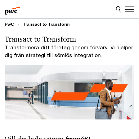
Skip
Skip
to
to
content
footer
PwC
Transact to Transform
Transact to Transform
Transformera ditt företag genom förvärv. Vi hjälper
dig från strategi till sömlös integration.