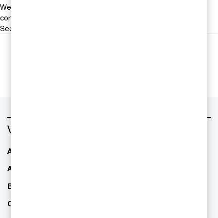
We help you meet tomorrow’s tech demands
so you can
compete at a speed that rewrites the rules
See how
Följ oss i sociala medier
Vad vill du ha hjälp med?
AI - Artificiell Intelligens
ESG / hållbarhet
Allianser & partnerskap
Familjeföretagande
Bolagsstyrning
Finansiell rapportering
CFO Services
IPO Readiness -
börsintroduktion