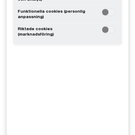
Rådgivare inom transformation,
Funktionella cookies (personlig
Stockholm, PwC Sverige
anpassning)
073-231 86 07
Email
Riktade cookies
(marknadsföring)
Simon Björkheim
Director, CIT Specialist PE Portfolio Tax,
Stockholm, PwC Sverige
0768-52 29 73
Email
Susanna Collijn
Branschansvarig Kommuner och
regioner, partner, Stockholm, PwC
Sverige
0709-29 20 04