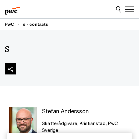
Skip
Skip
to
to
content
footer
PwC
s - contacts
s
Stefan Andersson
Skatterådgivare, Kristianstad, PwC
Sverige
0728-80 98 53