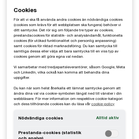
Email
Cookies
För att vi ska få använda andra cookies än nödvändiga cookies
Shirin Arvanius
(cookies som krävs för att webbplatsen ska fungera) behöver vi
ditt samtycke. Det rör sig om följande tre typer av cookies;
prestandacookies för statistik- och analysändamål, funktionella
Reward Partner People in Deals,
cookies (för utökad funktionalitet och personlig anpassning)
Stockholm, PwC Sverige
samt cookies för riktad marknadsföring. Du kan samtycka till
samtliga dessa eller välja att bara samtycka till en viss typ av
0709-29 44 24
cookies genom att göra egna val nedan.
Email
Vi samarbetar med tredjepartsleverantörer, såsom Google, Meta
och LinkedIn, vilka också kan komma att behandla dina
uppgifter.
Shirin Arvanius
Du kan när som helst återkalla ett lämnat samtycke genom att
Head of People & Organisation, Tax,
ändra dina val via cookie-symbolen längst ned till vänster i din
Stockholm, PwC Sverige
webbläsare. För mer information om respektive cookie-kategori
och dess tillhörande cookies kan du läsa vår
cookie-policy
0709-29 44 24
Email
Alltid aktiv
Nödvändiga cookies
Scott Bailey
Prestanda-cookies (statistik
och analys)