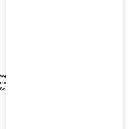
Consulting & Strategy, Stockholm, PwC
Sverige
0728-80 97 79
Email
1
2
»
We help you meet tomorrow’s tech demands
so you can
compete at a speed that rewrites the rules
See how
Följ oss i sociala medier