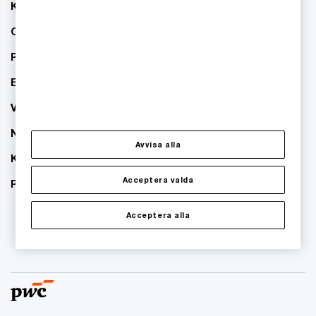
Kontakta oss
Om PwC
Pressrum
Event
Våra kontor
Nyhetsbrev
Avvisa alla
Karriär
Acceptera valda
PwC:s hållbarhetsarbete
Acceptera alla