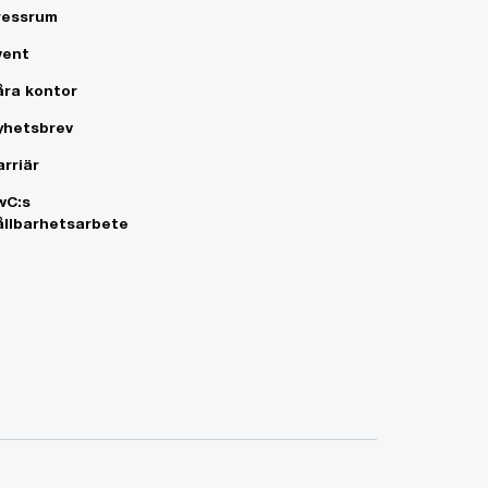
ressrum
vent
åra kontor
yhetsbrev
arriär
wC:s
ållbarhetsarbete