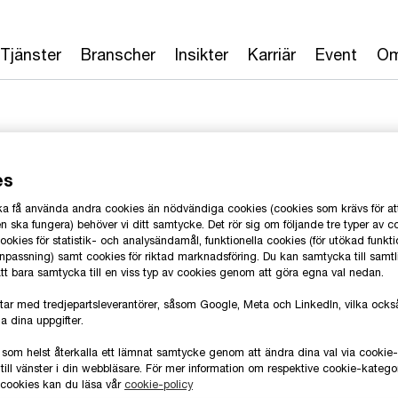
Tjänster
Branscher
Insikter
Karriär
Event
Om
es
 ska få använda andra cookies än nödvändiga cookies (cookies som krävs för at
 Petersen
 ska fungera) behöver vi ditt samtycke. Det rör sig om följande tre typer av c
okies för statistik- och analysändamål, funktionella cookies (för utökad funkti
anpassning) samt cookies för riktad marknadsföring. Du kan samtycka till samt
 att bara samtycka till en viss typ av cookies genom att göra egna val nedan.
gy, PwC Sverige
T
tar med tredjepartsleverantörer, såsom Google, Meta och LinkedIn, vilka oc
E
a dina uppgifter.
 som helst återkalla ett lämnat samtycke genom att ändra dina val via cooki
L
till vänster i din webbläsare. För mer information om respektive cookie-katego
e cookies kan du läsa vår
cookie-policy