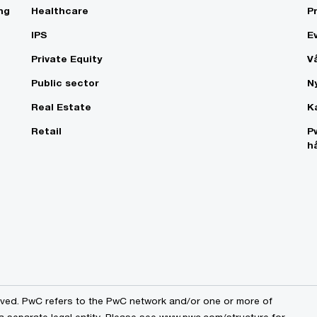
ng
Healthcare
P
IPS
E
Private Equity
V
Public sector
N
Real Estate
K
Retail
P
h
erved. PwC refers to the PwC network and/or one or more of