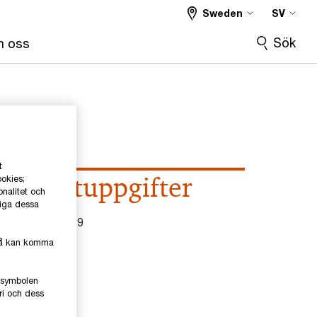
Sweden
SV
Sök
 oss
t
Kontaktuppgifter
ookies;
onalitet och
liga dessa
el
0728-80 97 79
kså kan komma
mail
e-symbolen
inkedIn
ri och dess