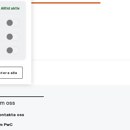
Alltid aktiv
tera alla
m oss
ontakta oss
m PwC