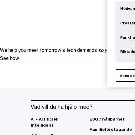
Nödvän
Prestan
Funktio
We help you meet tomorrow’s tech demands
so you can
compe
Riktade
See how
Accepte
Vad vill du ha hjälp med?
AI - Artificiell
ESG / hållbarhet
Intelligens
Familjeföretagande