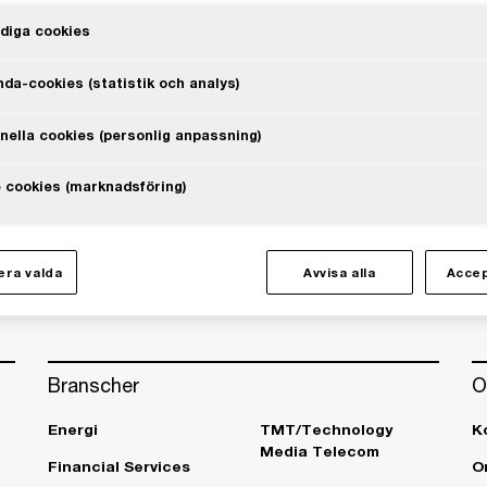
diga cookies
da-cookies (statistik och analys)
nella cookies (personlig anpassning)
te at a speed that rewrites the rules
 cookies (marknadsföring)
Följ oss i sociala medier
ra valda
Avvisa alla
Accep
Branscher
O
Energi
TMT/Technology
K
Media Telecom
Financial Services
O