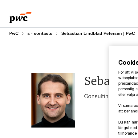
Skip
Skip
to
to
content
footer
PwC
s - contacts
Sebastian Lindblad Petersen | PwC
Cooki
För att vi
Sebastian
webbplatsen
prestandaco
personlig 
eller välja
Consulting & Strate
Vi samarbe
att behandl
Du kan när
längst ned 
tillhörand