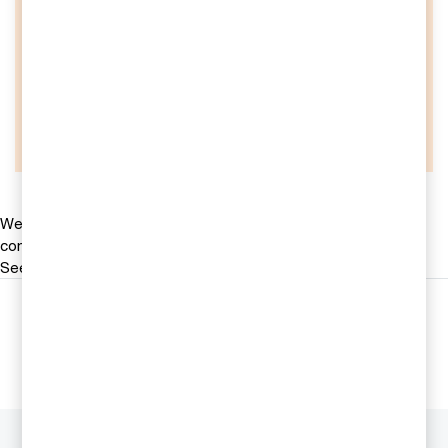
skattefrågor? Kontakta våra
skatterådgivare
Kontakta oss
We help you meet tomorrow’s tech demands
so you can
compete at a speed that rewrites the rules
See how
Följ oss i sociala medier