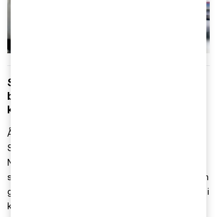
Socialdemokraterna vill genomföra en
bred skattereform baserad på
klassiska principer
Åttonde intervjun i serien är med
Socialdemokraternas skattepolitiska talesperson
Niklas Karlsson, som intervjuas av PwC:s
skatteexpert Ulrika Lundh Eriksson. I fokus står en
genomgripande skattereform med utgångspunkt i
klassiska skattepolitiska principer som enkelhet,