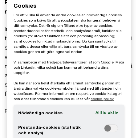
Partiernas syn på skatterna – intervjuer med
Cookies
riksdagspartierna
För att vi ska få använda andra cookies än nödvändiga cookies
(cookies som krävs för att webbplatsen ska fungera) behöver vi
ditt samtycke. Det rör sig om följande tre typer av cookies;
Inför valet har vi intervjuat skattepolitiska
prestandacookies för statistik- och analysändamål, funktionella
cookies (för utökad funktionalitet och personlig anpassning)
talespersoner från samtliga riksdagspartier. Får vi
samt cookies för riktad marknadsföring. Du kan samtycka till
se fortsatta förändringar av 3:12-reglerna eller vill
samtliga dessa eller välja att bara samtycka till en viss typ av
cookies genom att göra egna val nedan.
vissa partier vrida klockan tillbaka? Vad händer
Vi samarbetar med tredjepartsleverantörer, såsom Google, Meta
med bolagsskatten? Hur ser partierna på skatt på
och LinkedIn, vilka också kan komma att behandla dina
uppgifter.
arbete respektive kapital? Behöver en stor
Du kan när som helst återkalla ett lämnat samtycke genom att
skattereform genomföras – och hur ska det i så
ändra dina val via cookie-symbolen längst ned till vänster i din
fall gå till?
webbläsare. För mer information om respektive cookie-kategori
och dess tillhörande cookies kan du läsa vår
cookie-policy
Frågeställningar som tas upp:
Alltid aktiv
Nödvändiga cookies
Prestanda-cookies (statistik
Vilka skatter är viktiga att fokusera på inför
och analys)