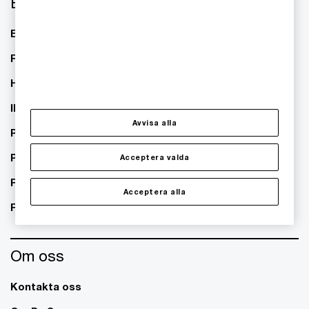
Branscher
Energi
TMT/Technology Media
Telecom
Financial Services
Healthcare
IPS
Avvisa alla
Private Equity
Public sector
Acceptera valda
Real Estate
Acceptera alla
Retail
Om oss
Kontakta oss