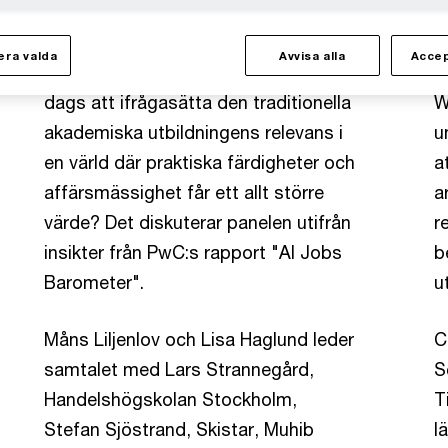
Vilka kompetenser och förmågor
S
kommer att skapa mest värde på
u
ra valda
Avvisa alla
Accep
framtidens arbetsplatser? Är det
a
dags att ifrågasätta den traditionella
W
akademiska utbildningens relevans i
u
en värld där praktiska färdigheter och
a
affärsmässighet får ett allt större
a
värde? Det diskuterar panelen utifrån
r
insikter från PwC:s rapport "AI Jobs
b
Barometer".
u
Måns Liljenlov och Lisa Haglund leder
C
samtalet med Lars Strannegård,
S
Handelshögskolan Stockholm,
T
Stefan Sjöstrand, Skistar, Muhib
l