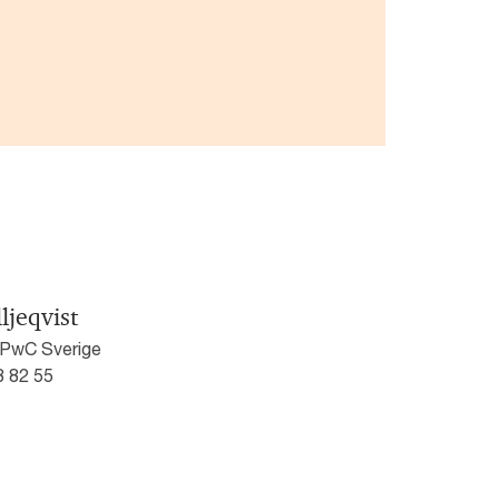
ljeqvist
 PwC Sverige
8 82 55