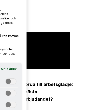
t
ookies;
onalitet och
liga dessa
kså kan komma
e-symbolen
ri och dess
Alltid aktiv
rån arbetsbörda till arbetsglädje:
ilket är det bästa
edarbetarerbjudandet?