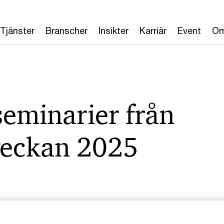
Tjänster
Branscher
Insikter
Karriär
Event
Om
seminarier från
veckan 2025