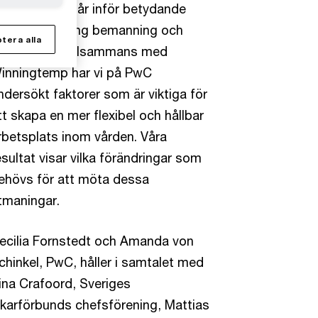
vensk vård står inför betydande
tmaningar kring bemanning och
tera alla
rbetsmiljö. Tillsammans med
inningtemp har vi på PwC
ndersökt faktorer som är viktiga för
tt skapa en mer flexibel och hållbar
rbetsplats inom vården. Våra
esultat visar vilka förändringar som
ehövs för att möta dessa
tmaningar.
ecilia Fornstedt och Amanda von
chinkel, PwC, håller i samtalet med
ina Crafoord, Sveriges
äkarförbunds chefsförening, Mattias