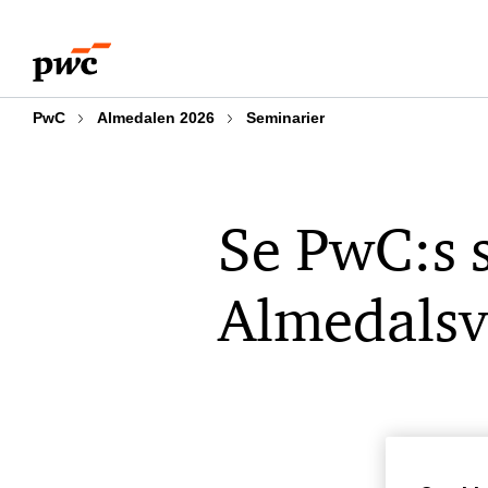
Skip
Skip
to
to
content
footer
PwC
Almedalen 2026
Seminarier
Se PwC:s 
Almedals