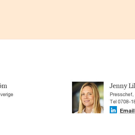
röm
Jenny Lil
verige
Presschef,
Tel 0708-1
Email