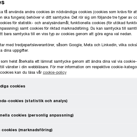
es
 ska få använda andra cookies än nödvändiga cookies (cookies som krävs för at
 ska fungera) behöver vi ditt samtycke. Det rör sig om följande tre typer av c
okies för statistik- och analysändamål, funktionella cookies (för utökad funkti
Torsdag 26 juni
anpassning) samt cookies för riktad marknadsföring. Du kan samtycka till samt
 att bara samtycka till en viss typ av cookies genom att göra egna val nedan.
tar med tredjepartsleverantörer, såsom Google, Meta och LinkedIn, vilka oc
a dina uppgifter.
 som helst återkalla ett lämnat samtycke genom att ändra dina val via cooki
till vänster i din webbläsare. För mer information om respektive cookie-katego
e cookies kan du läsa vår
cookie-policy
diga cookies
da-cookies (statistik och analys)
Har akademisk kunskap något
F
reellt värde på den framtida
V
nella cookies (personlig anpassning)
arbetsmarknaden?
m
 cookies (marknadsföring)