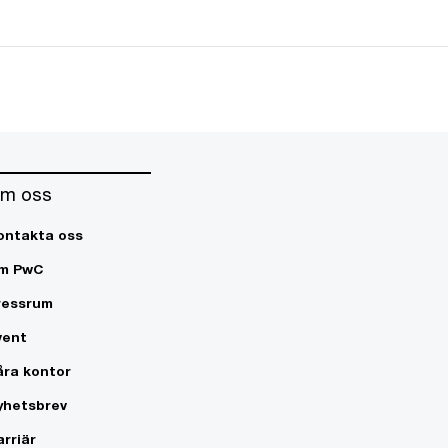
m oss
ontakta oss
m PwC
ressrum
vent
åra kontor
yhetsbrev
arriär