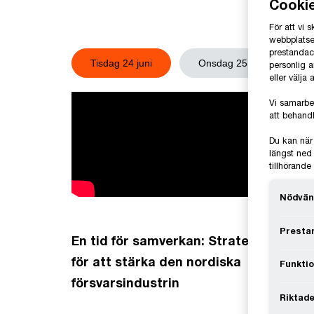
Cooki
För att vi
webbplatsen
prestandaco
Tisdag 24 juni
Onsdag 25 juni
personlig 
eller välja
Vi samarbe
att behandl
Du kan när
längst ned 
tillhörand
Nödvän
Prestan
En tid för samverkan: Strategier
för att stärka den nordiska
Funktio
försvarsindustrin
Riktade