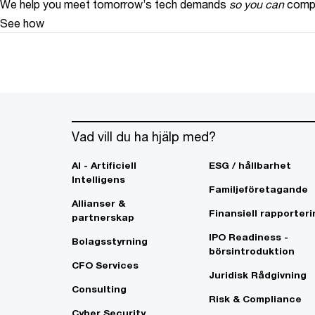
We help you meet tomorrow’s tech demands
so you can
compe
See how
Vad vill du ha hjälp med?
AI - Artificiell
ESG / hållbarhet
Intelligens
Familjeföretagande
Allianser &
Finansiell rapporteri
partnerskap
IPO Readiness -
Bolagsstyrning
börsintroduktion
CFO Services
Juridisk Rådgivning
Consulting
Risk & Compliance
Cyber Security