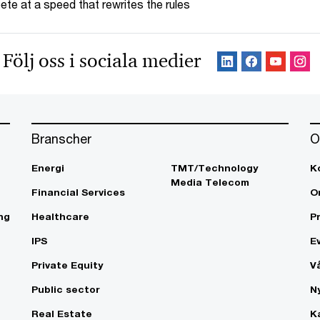
te at a speed that rewrites the rules
Följ oss i sociala medier
Branscher
O
Energi
TMT/Technology
K
Media Telecom
Financial Services
O
ng
Healthcare
P
IPS
E
Private Equity
V
Public sector
N
Real Estate
K