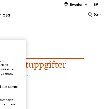
Sweden
SV
Sök
 oss
t
Kontaktuppgifter
ookies;
onalitet och
liga dessa
el
0709-29 14 44
mail
kså kan komma
inkedIn
e-symbolen
ri och dess