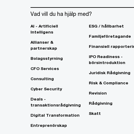
Vad vill du ha hjälp med?
AI - Artificiell
ESG / hållbarhet
Intelligens
Familjeföretagande
Allianser &
Finansiell rapporteri
partnerskap
IPO Readiness -
Bolagsstyrning
börsintroduktion
CFO Services
Juridisk Rådgivning
Consulting
Risk & Compliance
Cyber Security
Revision
Deals -
Rådgivning
transaktionsrådgivning
Skatt
Digital Transformation
Entreprenörskap