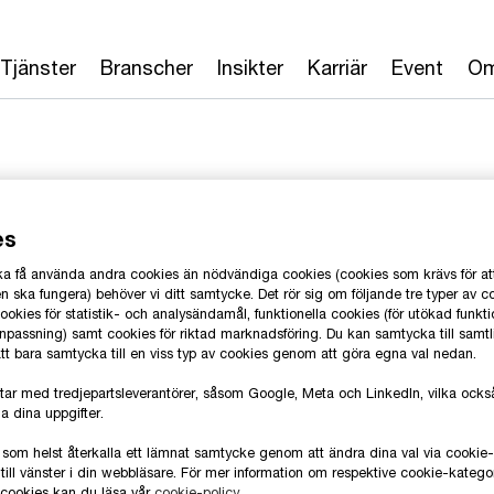
Tjänster
Branscher
Insikter
Karriär
Event
Om
es
vansson
 ska få använda andra cookies än nödvändiga cookies (cookies som krävs för at
 ska fungera) behöver vi ditt samtycke. Det rör sig om följande tre typer av c
okies för statistik- och analysändamål, funktionella cookies (för utökad funkti
anpassning) samt cookies för riktad marknadsföring. Du kan samtycka till samt
ivare, PwC Sverige
T
 att bara samtycka till en viss typ av cookies genom att göra egna val nedan.
E
tar med tredjepartsleverantörer, såsom Google, Meta och LinkedIn, vilka oc
a dina uppgifter.
L
 som helst återkalla ett lämnat samtycke genom att ändra dina val via cooki
till vänster i din webbläsare. För mer information om respektive cookie-katego
e cookies kan du läsa vår
cookie-policy