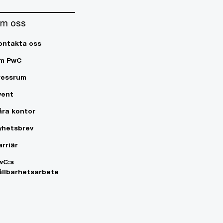
m oss
ontakta oss
m PwC
ressrum
vent
åra kontor
yhetsbrev
arriär
wC:s
ållbarhetsarbete