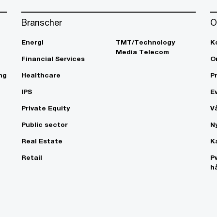
Branscher
O
Energi
TMT/Technology
K
Media Telecom
Financial Services
O
ng
Healthcare
P
IPS
E
Private Equity
V
Public sector
N
Real Estate
K
Retail
P
h