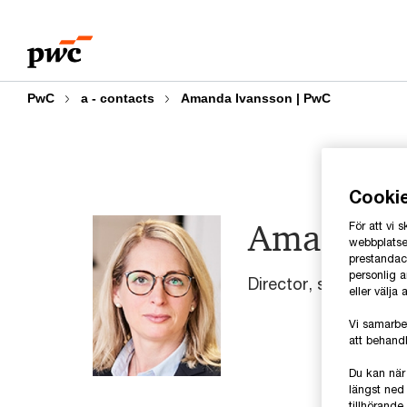
Skip
Skip
to
to
content
footer
PwC
a - contacts
Amanda Ivansson | PwC
Cooki
Amanda I
För att vi
webbplatsen
prestandaco
personlig 
Director, skatterådg
eller välja
Vi samarbe
att behandl
Du kan när
längst ned 
tillhörand