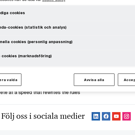
diga cookies
da-cookies (statistik och analys)
nella cookies (personlig anpassning)
 cookies (marknadsföring)
ra valda
Avvisa alla
Accep
te at a speed that rewrites the rules
Följ oss i sociala medier