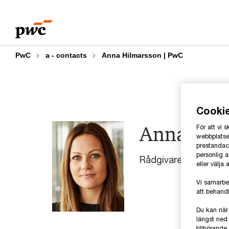
Skip
Skip
to
to
content
footer
PwC
a - contacts
Anna Hilmarsson | PwC
Cooki
Anna Hil
För att vi
webbplatsen
prestandaco
personlig 
Rådgivare, offentlig
eller välja
Vi samarbe
att behandl
Du kan när
längst ned 
tillhörand