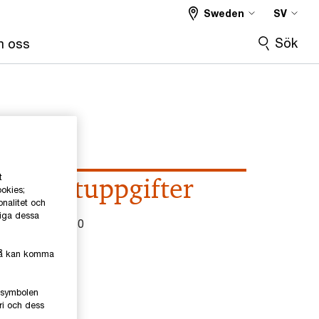
Sweden
SV
Sök
 oss
t
Kontaktuppgifter
ookies;
onalitet och
liga dessa
el
0709-29 20 50
mail
kså kan komma
inkedIn
e-symbolen
ri och dess