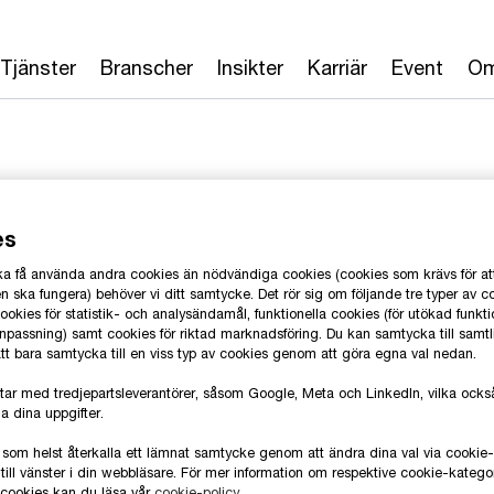
Tjänster
Branscher
Insikter
Karriär
Event
Om
es
marsson
 ska få använda andra cookies än nödvändiga cookies (cookies som krävs för at
 ska fungera) behöver vi ditt samtycke. Det rör sig om följande tre typer av c
okies för statistik- och analysändamål, funktionella cookies (för utökad funkti
anpassning) samt cookies för riktad marknadsföring. Du kan samtycka till samt
 sektor, PwC Sverige
T
 att bara samtycka till en viss typ av cookies genom att göra egna val nedan.
E
tar med tredjepartsleverantörer, såsom Google, Meta och LinkedIn, vilka oc
a dina uppgifter.
L
 som helst återkalla ett lämnat samtycke genom att ändra dina val via cooki
till vänster i din webbläsare. För mer information om respektive cookie-katego
e cookies kan du läsa vår
cookie-policy