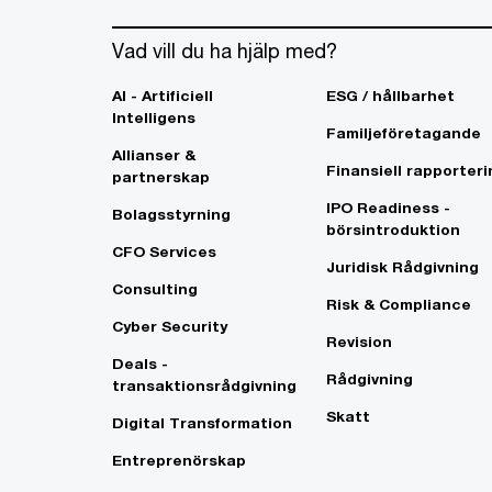
Vad vill du ha hjälp med?
AI - Artificiell
ESG / hållbarhet
Intelligens
Familjeföretagande
Allianser &
Finansiell rapporteri
partnerskap
IPO Readiness -
Bolagsstyrning
börsintroduktion
CFO Services
Juridisk Rådgivning
Consulting
Risk & Compliance
Cyber Security
Revision
Deals -
Rådgivning
transaktionsrådgivning
Skatt
Digital Transformation
Entreprenörskap