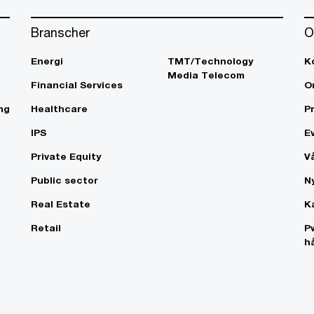
Branscher
O
Energi
TMT/Technology
K
Media Telecom
Financial Services
O
ng
Healthcare
P
IPS
E
Private Equity
V
Public sector
N
Real Estate
K
Retail
P
h