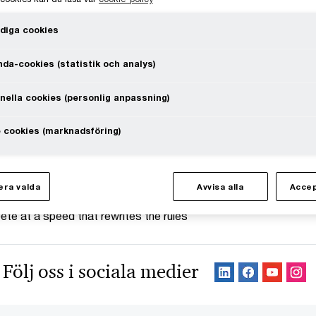
diga cookies
da-cookies (statistik och analys)
nella cookies (personlig anpassning)
 cookies (marknadsföring)
ra valda
Avvisa alla
Accep
te at a speed that rewrites the rules
Följ oss i sociala medier