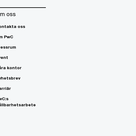
m oss
ontakta oss
m PwC
ressrum
vent
åra kontor
yhetsbrev
arriär
wC:s
ållbarhetsarbete