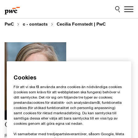
Skip
Skip
to
to
content
footer
PwC
c - contacts
Cecilia Fornstedt | PwC
Cookies
För att vi ska få använda andra cookies än nödvändiga cookies
(cookies som krävs för att webbplatsen ska fungera) behöver vi
ditt samtycke. Det rör sig om följande tre typer av cookies;
prestandacookies för statistik- och analysändamål, funktionella
cookies (för utökad funktionalitet och personlig anpassning)
samt cookies för riktad marknadsföring. Du kan samtycka till
samtliga dessa eller välja att bara samtycka till en viss typ av
Cecilia Fornstedt
cookies genom att göra egna val nedan.
Vi samarbetar med tredjepartsleverantörer, såsom Google, Meta
Rådgivare inom transformation, PwC Sverige