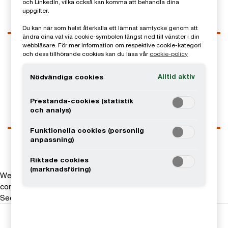
och LinkedIn, vilka också kan komma att behandla dina
uppgifter.
Du kan när som helst återkalla ett lämnat samtycke genom att
ändra dina val via cookie-symbolen längst ned till vänster i din
Kontaktuppgifter
webbläsare. För mer information om respektive cookie-kategori
och dess tillhörande cookies kan du läsa vår
cookie-policy
Tel
0728-80 92 16
Email
Alltid aktiv
Nödvändiga cookies
LinkedIn
Prestanda-cookies (statistik
och analys)
Funktionella cookies (personlig
anpassning)
Riktade cookies
(marknadsföring)
We help you meet tomorrow’s tech demands
so you can
compete at a speed that rewrites the rules
See how
Följ oss i sociala medier