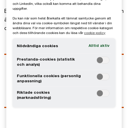
och LinkedIn, vilka också kan komma att behandla dina
uppgifter.
Emelie jobbar som redovisningsspecialist och hon
är även programledare för PwC podden "Från
Du kan när som helst återkalla ett lämnat samtycke genom att
ändra dina val via cookie-symbolen längst ned till vänster i din
debet till kredit".
webbläsare. För mer information om respektive cookie-kategori
och dess tillhörande cookies kan du läsa vår
cookie-policy
Alltid aktiv
Nödvändiga cookies
Kontaktuppgifter
Prestanda-cookies (statistik
och analys)
Tel
010 212700
Funktionella cookies (personlig
Email
anpassning)
LinkedIn
Riktade cookies
(marknadsföring)