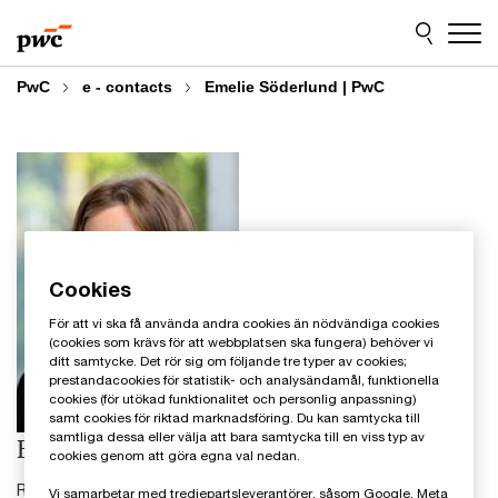
Skip
Skip
to
to
content
footer
PwC
e - contacts
Emelie Söderlund | PwC
Cookies
För att vi ska få använda andra cookies än nödvändiga cookies
(cookies som krävs för att webbplatsen ska fungera) behöver vi
ditt samtycke. Det rör sig om följande tre typer av cookies;
prestandacookies för statistik- och analysändamål, funktionella
cookies (för utökad funktionalitet och personlig anpassning)
samt cookies för riktad marknadsföring. Du kan samtycka till
samtliga dessa eller välja att bara samtycka till en viss typ av
Emelie Söderlund
cookies genom att göra egna val nedan.
Redovisningsspecialist, PwC Sverige
Vi samarbetar med tredjepartsleverantörer, såsom Google, Meta