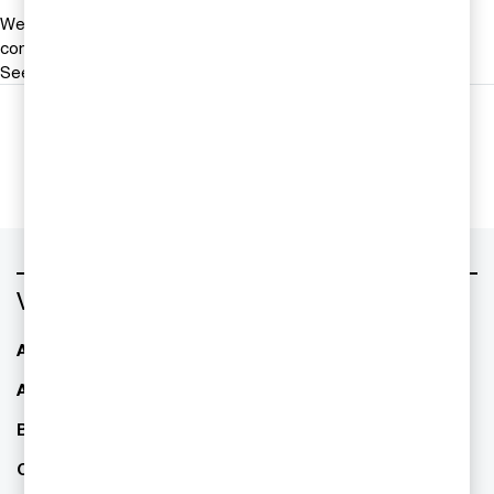
We help you meet tomorrow’s tech demands
so you can
compete at a speed that rewrites the rules
See how
Följ oss i sociala medier
Vad vill du ha hjälp med?
AI - Artificiell Intelligens
ESG / hållbarhet
Allianser & partnerskap
Familjeföretagande
Bolagsstyrning
Finansiell rapportering
CFO Services
IPO Readiness -
börsintroduktion