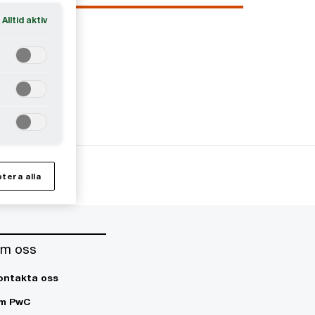
Alltid aktiv
tera alla
m oss
ontakta oss
m PwC