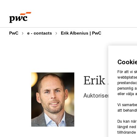
Skip
Skip
to
to
content
footer
PwC
e - contacts
Erik Albenius | PwC
Cooki
För att vi
Erik Albe
webbplatsen
prestandaco
personlig 
eller välja
Auktoriserad revisor
Vi samarbe
att behandl
Du kan när
längst ned 
tillhörand