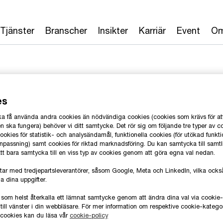
Tjänster
Branscher
Insikter
Karriär
Event
Om
es
 ska få använda andra cookies än nödvändiga cookies (cookies som krävs för at
nius
 ska fungera) behöver vi ditt samtycke. Det rör sig om följande tre typer av c
okies för statistik- och analysändamål, funktionella cookies (för utökad funkti
anpassning) samt cookies för riktad marknadsföring. Du kan samtycka till samt
 att bara samtycka till en viss typ av cookies genom att göra egna val nedan.
, PwC Sverige
T
tar med tredjepartsleverantörer, såsom Google, Meta och LinkedIn, vilka oc
E
a dina uppgifter.
 som helst återkalla ett lämnat samtycke genom att ändra dina val via cooki
L
till vänster i din webbläsare. För mer information om respektive cookie-katego
e cookies kan du läsa vår
cookie-policy