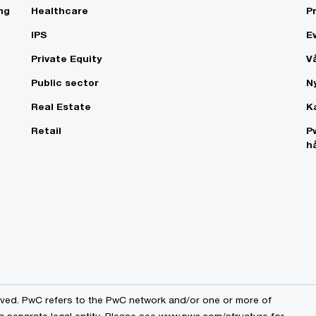
ng
Healthcare
P
IPS
E
Private Equity
V
Public sector
N
Real Estate
K
Retail
P
h
erved. PwC refers to the PwC network and/or one or more of