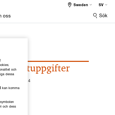
Sweden
SV
Sök
 oss
t
Kontaktuppgifter
ookies;
onalitet och
liga dessa
el
0709-29 42 34
kså kan komma
mail
e-symbolen
inkedIn
ri och dess