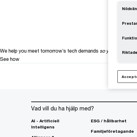
Nödvän
Prestan
Funktio
We help you meet tomorrow’s tech demands
so you can
compe
Riktade
See how
Accepte
Vad vill du ha hjälp med?
AI - Artificiell
ESG / hållbarhet
Intelligens
Familjeföretagande