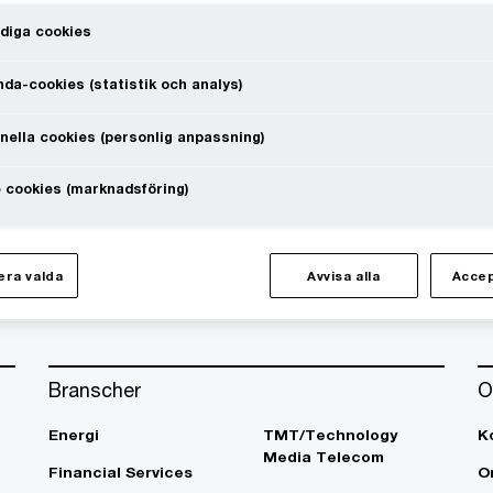
diga cookies
da-cookies (statistik och analys)
nella cookies (personlig anpassning)
te at a speed that rewrites the rules
 cookies (marknadsföring)
Följ oss i sociala medier
ra valda
Avvisa alla
Accep
Branscher
O
Energi
TMT/Technology
K
Media Telecom
Financial Services
O