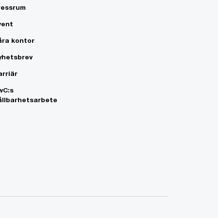
ressrum
vent
åra kontor
yhetsbrev
arriär
wC:s
ållbarhetsarbete