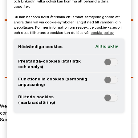
och LinkedIn, vilka också kan komma att behandla dina
uppgifter.
Du kan när som helst återkalla ett lämnat samtycke genom att
ändra dina val via cookie-symbolen längst ned till vänster i din
Kontaktuppgifter
webbläsare. För mer information om respektive cookie-kategori
och dess tillhörande cookies kan du läsa vår
cookie-policy
Tel
0709-29 14 19
Email
Alltid aktiv
Nödvändiga cookies
LinkedIn
Prestanda-cookies (statistik
och analys)
Funktionella cookies (personlig
anpassning)
Riktade cookies
(marknadsföring)
We help you meet tomorrow’s tech demands
so you can
compete at a speed that rewrites the rules
See how
Följ oss i sociala medier