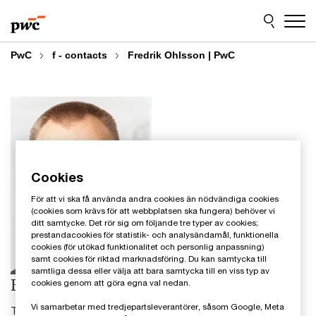
Skip
Skip
to
to
content
footer
PwC
f - contacts
Fredrik Ohlsson | PwC
Cookies
För att vi ska få använda andra cookies än nödvändiga cookies
(cookies som krävs för att webbplatsen ska fungera) behöver vi
ditt samtycke. Det rör sig om följande tre typer av cookies;
prestandacookies för statistik- och analysändamål, funktionella
cookies (för utökad funktionalitet och personlig anpassning)
samt cookies för riktad marknadsföring. Du kan samtycka till
samtliga dessa eller välja att bara samtycka till en viss typ av
Fredrik Ohlsson
cookies genom att göra egna val nedan.
Vi samarbetar med tredjepartsleverantörer, såsom Google, Meta
Tax & Legal Services, PwC Sverige