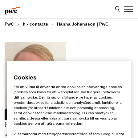
Skip
Skip
to
to
content
footer
PwC
h - contacts
Hanna Johansson | PwC
Cookies
För att vi ska få använda andra cookies än nödvändiga cookies
(cookies som krävs för att webbplatsen ska fungera) behöver vi
ditt samtycke. Det rör sig om följande tre typer av cookies;
prestandacookies för statistik- och analysändamål, funktionella
cookies (för utökad funktionalitet och personlig anpassning)
samt cookies för riktad marknadsföring. Du kan samtycka till
samtliga dessa eller välja att bara samtycka till en viss typ av
Hanna Johansson
cookies genom att göra egna val nedan.
Vi samarbetar med tredjepartsleverantörer, såsom Google, Meta
Pensionsspecialist, PwC Sverige