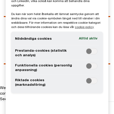
och LinkedIn, vilka också kan komma att behandla dina
uppgifter.
Du kan när som helst återkalla ett lämnat samtycke genom att
ändra dina val via cookie-symbolen längst ned till vänster i din
Kontaktuppgifter
webbläsare. För mer information om respektive cookie-kategori
och dess tillhörande cookies kan du läsa vår
cookie-policy
Tel
0728-80 95 25
Email
Alltid aktiv
Nödvändiga cookies
LinkedIn
Prestanda-cookies (statistik
och analys)
Funktionella cookies (personlig
anpassning)
Riktade cookies
(marknadsföring)
We help you meet tomorrow’s tech demands
so you can
compete at a speed that rewrites the rules
See how
Följ oss i sociala medier