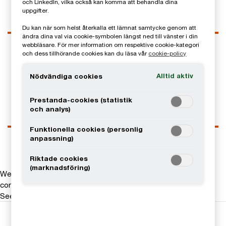
och LinkedIn, vilka också kan komma att behandla dina
uppgifter.
Du kan när som helst återkalla ett lämnat samtycke genom att
ändra dina val via cookie-symbolen längst ned till vänster i din
Kontaktuppgifter
webbläsare. För mer information om respektive cookie-kategori
och dess tillhörande cookies kan du läsa vår
cookie-policy
Tel
0709-29 10 67
Email
Alltid aktiv
Nödvändiga cookies
LinkedIn
Prestanda-cookies (statistik
och analys)
Funktionella cookies (personlig
anpassning)
Riktade cookies
(marknadsföring)
We help you meet tomorrow’s tech demands
so you can
compete at a speed that rewrites the rules
See how
Följ oss i sociala medier