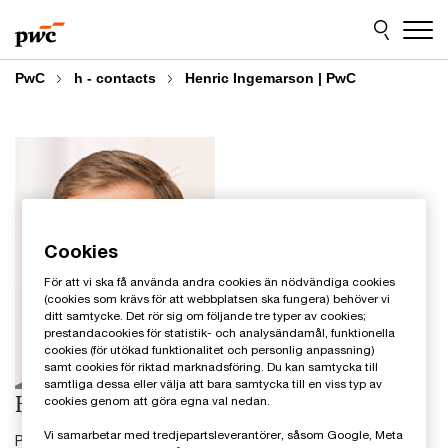
Skip
Skip
to
to
content
footer
PwC
h - contacts
Henric Ingemarson | PwC
Cookies
För att vi ska få använda andra cookies än nödvändiga cookies
(cookies som krävs för att webbplatsen ska fungera) behöver vi
ditt samtycke. Det rör sig om följande tre typer av cookies;
prestandacookies för statistik- och analysändamål, funktionella
cookies (för utökad funktionalitet och personlig anpassning)
samt cookies för riktad marknadsföring. Du kan samtycka till
samtliga dessa eller välja att bara samtycka till en viss typ av
Henric Ingemarson
cookies genom att göra egna val nedan.
Vi samarbetar med tredjepartsleverantörer, såsom Google, Meta
Partner M&A, PwC Sverige