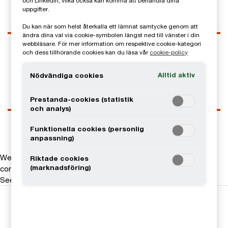
och LinkedIn, vilka också kan komma att behandla dina
uppgifter.
Du kan när som helst återkalla ett lämnat samtycke genom att
ändra dina val via cookie-symbolen längst ned till vänster i din
Kontaktuppgifter
webbläsare. För mer information om respektive cookie-kategori
och dess tillhörande cookies kan du läsa vår
cookie-policy
Tel
0703-97 01 09
Email
Alltid aktiv
Nödvändiga cookies
Prestanda-cookies (statistik
och analys)
Funktionella cookies (personlig
anpassning)
We help you meet tomorrow’s tech demands
so you can
Riktade cookies
(marknadsföring)
compete at a speed that rewrites the rules
See how
Följ oss i sociala medier