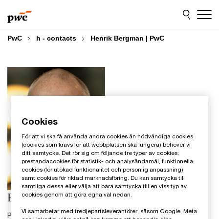
Skip
Skip
to
to
content
footer
PwC
h - contacts
Henrik Bergman | PwC
Cookies
För att vi ska få använda andra cookies än nödvändiga cookies
(cookies som krävs för att webbplatsen ska fungera) behöver vi
ditt samtycke. Det rör sig om följande tre typer av cookies;
prestandacookies för statistik- och analysändamål, funktionella
cookies (för utökad funktionalitet och personlig anpassning)
samt cookies för riktad marknadsföring. Du kan samtycka till
samtliga dessa eller välja att bara samtycka till en viss typ av
Henrik Bergman
cookies genom att göra egna val nedan.
Vi samarbetar med tredjepartsleverantörer, såsom Google, Meta
Partner skatt, PwC Sverige