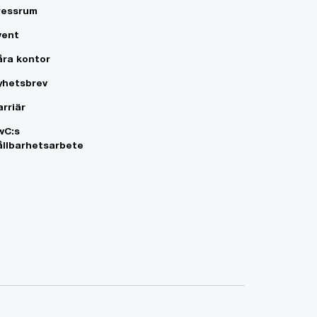
ressrum
vent
åra kontor
yhetsbrev
arriär
wC:s
ållbarhetsarbete