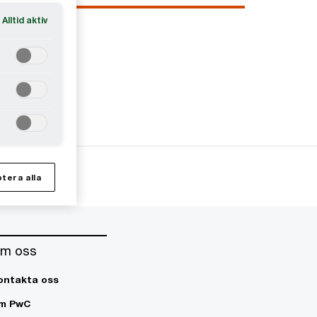
Alltid aktiv
tera alla
m oss
ontakta oss
m PwC