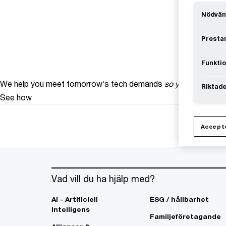
Nödvän
Prestan
Funktio
We help you meet tomorrow’s tech demands
so you can
compe
Riktade
See how
Accepte
Vad vill du ha hjälp med?
AI - Artificiell
ESG / hållbarhet
Intelligens
Familjeföretagande