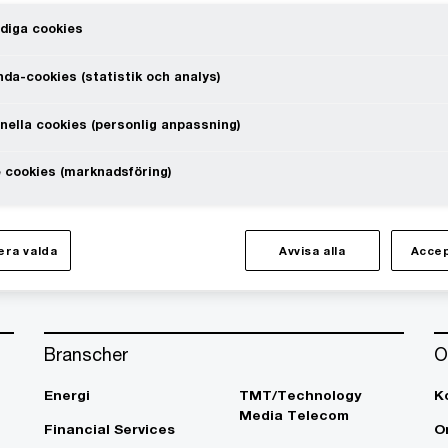
diga cookies
da-cookies (statistik och analys)
nella cookies (personlig anpassning)
te at a speed that rewrites the rules
 cookies (marknadsföring)
Följ oss i sociala medier
ra valda
Avvisa alla
Accep
Branscher
O
Energi
TMT/Technology
K
Media Telecom
Financial Services
O