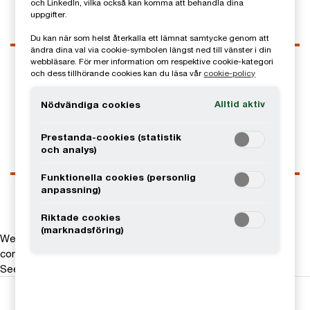
och LinkedIn, vilka också kan komma att behandla dina
uppgifter.
Du kan när som helst återkalla ett lämnat samtycke genom att
ändra dina val via cookie-symbolen längst ned till vänster i din
Kontaktuppgifter
webbläsare. För mer information om respektive cookie-kategori
och dess tillhörande cookies kan du läsa vår
cookie-policy
Tel
0709-29 35 99
Email
Alltid aktiv
Nödvändiga cookies
LinkedIn
Prestanda-cookies (statistik
och analys)
Funktionella cookies (personlig
anpassning)
Riktade cookies
(marknadsföring)
We help you meet tomorrow’s tech demands
so you can
compete at a speed that rewrites the rules
See how
Följ oss i sociala medier