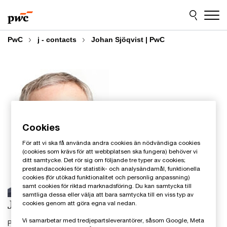
Skip
Skip
to
to
content
footer
PwC
j - contacts
Johan Sjöqvist | PwC
Cookies
För att vi ska få använda andra cookies än nödvändiga cookies
(cookies som krävs för att webbplatsen ska fungera) behöver vi
ditt samtycke. Det rör sig om följande tre typer av cookies;
prestandacookies för statistik- och analysändamål, funktionella
cookies (för utökad funktionalitet och personlig anpassning)
samt cookies för riktad marknadsföring. Du kan samtycka till
samtliga dessa eller välja att bara samtycka till en viss typ av
Johan Sjöqvist
cookies genom att göra egna val nedan.
Vi samarbetar med tredjepartsleverantörer, såsom Google, Meta
Partner skatt, M&A och Private Equity-rådgivare, PwC Sverige