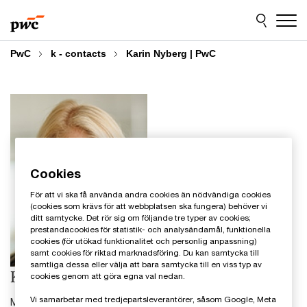
Skip
Skip
to
to
content
footer
PwC
k - contacts
Karin Nyberg | PwC
Cookies
För att vi ska få använda andra cookies än nödvändiga cookies
(cookies som krävs för att webbplatsen ska fungera) behöver vi
ditt samtycke. Det rör sig om följande tre typer av cookies;
prestandacookies för statistik- och analysändamål, funktionella
cookies (för utökad funktionalitet och personlig anpassning)
samt cookies för riktad marknadsföring. Du kan samtycka till
samtliga dessa eller välja att bara samtycka till en viss typ av
Karin Nyberg
cookies genom att göra egna val nedan.
Vi samarbetar med tredjepartsleverantörer, såsom Google, Meta
Manager, cirkulär ekonomi och hållbar affärsutveckling, PwC