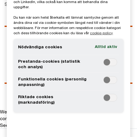
och LinkedIn, vilka också kan komma att behandla dina
Sverige
uppgifter.
Du kan när som helst återkalla ett lämnat samtycke genom att
ändra dina val via cookie-symbolen längst ned till vänster i din
webbläsare. För mer information om respektive cookie-kategori
Kontaktuppgifter
och dess tillhörande cookies kan du läsa vår
cookie-policy
Tel
0722-40 88 48
Alltid aktiv
Nödvändiga cookies
Email
Prestanda-cookies (statistik
LinkedIn
och analys)
Funktionella cookies (personlig
anpassning)
Riktade cookies
(marknadsföring)
We help you meet tomorrow’s tech demands
so you can
compete at a speed that rewrites the rules
See how