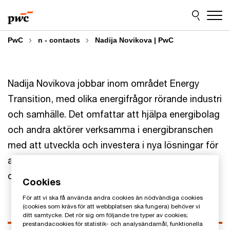
Skip
Skip
to
to
content
footer
PwC
n - contacts
Nadija Novikova | PwC
Nadija Novikova jobbar inom området Energy
Transition, med olika energifrågor rörande industri
och samhälle. Det omfattar att hjälpa energibolag
och andra aktörer verksamma i energibranschen
med att utveckla och investera i nya lösningar för
att accelerera övergången till ett mer förnybart
och hållbart system.
Cookies
För att vi ska få använda andra cookies än nödvändiga cookies
(cookies som krävs för att webbplatsen ska fungera) behöver vi
ditt samtycke. Det rör sig om följande tre typer av cookies;
prestandacookies för statistik- och analysändamål, funktionella