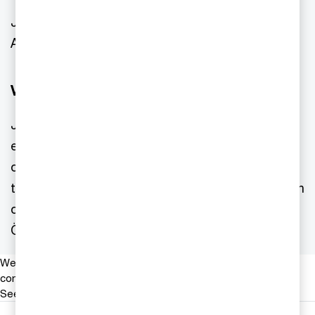
Jag är uppvuxen i Sverige, men har bott flera år i
Australien.
Vad gör du på fritiden?
Jag älskar att vågsurfa. När jag inte jobbar med
energi så plockar jag fram brädan och åker till
olika stränder för att utforska vågorna. På senare
tid har jag även börjat surfa i Sverige under vintern
och upptäckt tjusningen med den stormiga
Östersjön.
We help you meet tomorrow’s tech demands
so you can
compete at a speed that rewrites the rules
See how