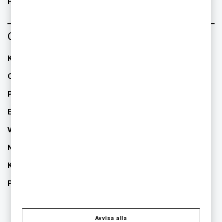
Retail
Om oss
Kontakta oss
Om PwC
Pressrum
Event
Våra kontor
Nyhetsbrev
Karriär
PwC:s hållbarhetsarbete
Avvisa alla