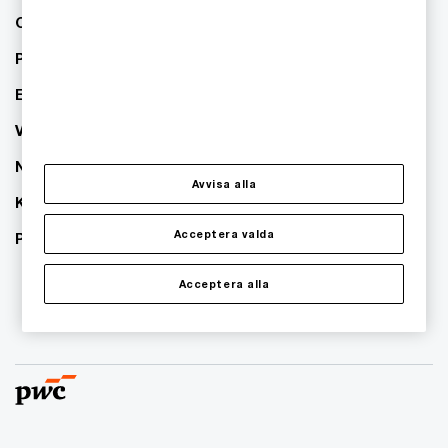
Om PwC
Pressrum
Event
Våra kontor
Nyhetsbrev
Avvisa alla
Karriär
Acceptera valda
PwC:s hållbarhetsarbete
Acceptera alla