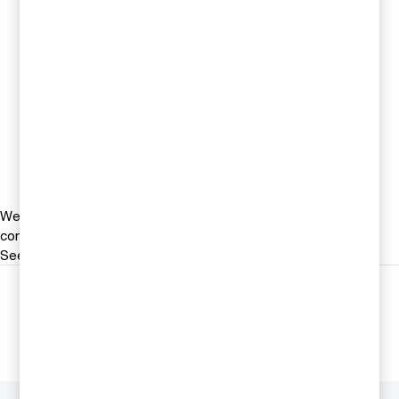
PwC Sverige
0709-29 27 91
Email
1
2
»
We help you meet tomorrow’s tech demands
so you can
compete at a speed that rewrites the rules
See how
Följ oss i sociala medier