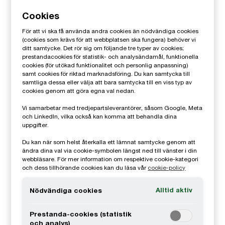
Email
Cookies
Patrik Adolfson
För att vi ska få använda andra cookies än nödvändiga cookies
(cookies som krävs för att webbplatsen ska fungera) behöver vi
ditt samtycke. Det rör sig om följande tre typer av cookies;
Partner, Stockholm, PwC Sverige
prestandacookies för statistik- och analysändamål, funktionella
0709-29 38 03
cookies (för utökad funktionalitet och personlig anpassning)
samt cookies för riktad marknadsföring. Du kan samtycka till
Email
samtliga dessa eller välja att bara samtycka till en viss typ av
cookies genom att göra egna val nedan.
Martin Askman
Vi samarbetar med tredjepartsleverantörer, såsom Google, Meta
och LinkedIn, vilka också kan komma att behandla dina
uppgifter.
Press/PR, Stockholm, PwC Sverige
0733-58 31 43
Du kan när som helst återkalla ett lämnat samtycke genom att
ändra dina val via cookie-symbolen längst ned till vänster i din
Email
webbläsare. För mer information om respektive cookie-kategori
och dess tillhörande cookies kan du läsa vår
cookie-policy
Paul Brady
Alltid aktiv
Nödvändiga cookies
Director, Cyber Security, Stockholm,
PwC Sverige
Prestanda-cookies (statistik
och analys)