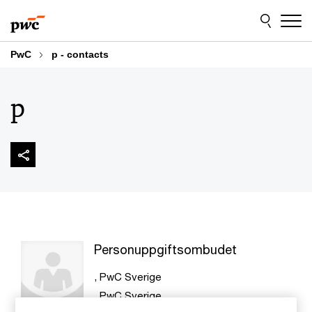
Skip
Skip
to
to
content
footer
PwC
p - contacts
p
Personuppgiftsombudet
, PwC Sverige
, PwC Sverige