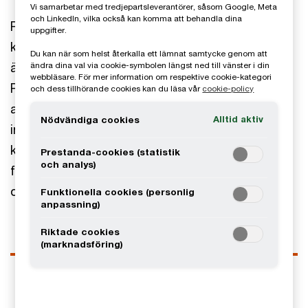
Vi samarbetar med tredjepartsleverantörer, såsom Google, Meta
och LinkedIn, vilka också kan komma att behandla dina
Patric ansvarar för inköpsrelaterade frågor inom
uppgifter.
konsultverksamheten i Sverige. I sin roll är han
Du kan när som helst återkalla ett lämnat samtycke genom att
även ansvarig för PwCs partnerskap med Ivalua.
ändra dina val via cookie-symbolen längst ned till vänster i din
webbläsare. För mer information om respektive cookie-kategori
Patric stöttar företag i förstudier gällande
och dess tillhörande cookies kan du läsa vår
cookie-policy
affärskalkyler och val av inköpssystem samt vid
Alltid aktiv
Nödvändiga cookies
införande av inköpssystem, både med teknisk
konfiguration men också gällande kravinsamling,
Prestanda-cookies (statistik
och analys)
förändringsresan, processer, organisation och
operativ modell.
Funktionella cookies (personlig
anpassning)
Riktade cookies
(marknadsföring)
Kontaktuppgifter
Tel
0709-29 16 55