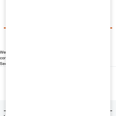
Email
LinkedIn
We help you meet tomorrow’s tech demands
so you can
compete at a speed that rewrites the rules
See how
Följ oss i sociala medier