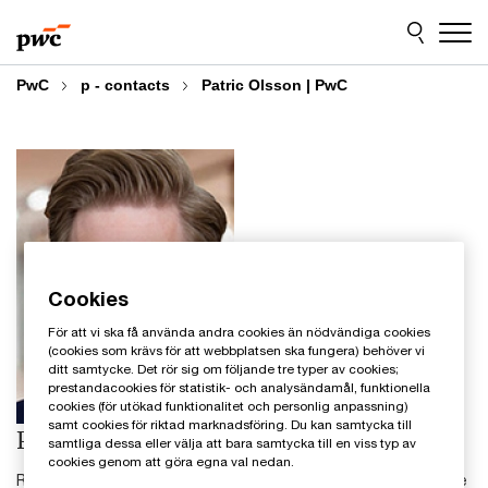
Skip
Skip
to
to
content
footer
PwC
p - contacts
Patric Olsson | PwC
Cookies
För att vi ska få använda andra cookies än nödvändiga cookies
(cookies som krävs för att webbplatsen ska fungera) behöver vi
ditt samtycke. Det rör sig om följande tre typer av cookies;
prestandacookies för statistik- och analysändamål, funktionella
cookies (för utökad funktionalitet och personlig anpassning)
samt cookies för riktad marknadsföring. Du kan samtycka till
Patric Olsson
samtliga dessa eller välja att bara samtycka till en viss typ av
cookies genom att göra egna val nedan.
Rådgivare inköpsfrågor och alliansansvarig Ivalua, PwC Sverige