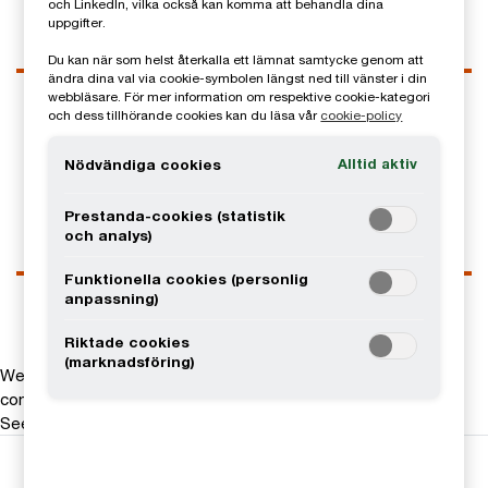
och LinkedIn, vilka också kan komma att behandla dina
uppgifter.
Du kan när som helst återkalla ett lämnat samtycke genom att
ändra dina val via cookie-symbolen längst ned till vänster i din
Kontaktuppgifter
webbläsare. För mer information om respektive cookie-kategori
och dess tillhörande cookies kan du läsa vår
cookie-policy
Tel
0725-84 98 19
Email
Alltid aktiv
Nödvändiga cookies
LinkedIn
Prestanda-cookies (statistik
och analys)
Funktionella cookies (personlig
anpassning)
Riktade cookies
(marknadsföring)
We help you meet tomorrow’s tech demands
so you can
compete at a speed that rewrites the rules
See how
Följ oss i sociala medier