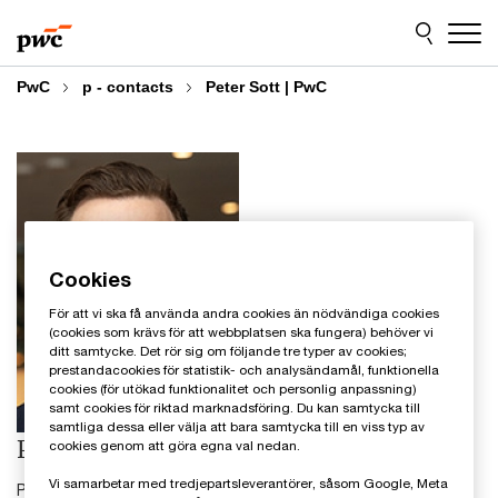
Skip
Skip
to
to
content
footer
PwC
p - contacts
Peter Sott | PwC
Cookies
För att vi ska få använda andra cookies än nödvändiga cookies
(cookies som krävs för att webbplatsen ska fungera) behöver vi
ditt samtycke. Det rör sig om följande tre typer av cookies;
prestandacookies för statistik- och analysändamål, funktionella
cookies (för utökad funktionalitet och personlig anpassning)
samt cookies för riktad marknadsföring. Du kan samtycka till
samtliga dessa eller välja att bara samtycka till en viss typ av
Peter Sott
cookies genom att göra egna val nedan.
Vi samarbetar med tredjepartsleverantörer, såsom Google, Meta
Partner, Financial Services Leader, PwC Sverige