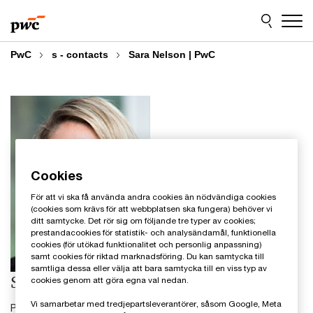
Skip
Skip
to
to
content
footer
PwC
s - contacts
Sara Nelson | PwC
Cookies
För att vi ska få använda andra cookies än nödvändiga cookies
(cookies som krävs för att webbplatsen ska fungera) behöver vi
ditt samtycke. Det rör sig om följande tre typer av cookies;
prestandacookies för statistik- och analysändamål, funktionella
cookies (för utökad funktionalitet och personlig anpassning)
samt cookies för riktad marknadsföring. Du kan samtycka till
samtliga dessa eller välja att bara samtycka till en viss typ av
Sara Nelson
cookies genom att göra egna val nedan.
Vi samarbetar med tredjepartsleverantörer, såsom Google, Meta
Projektledare, PwC Sverige