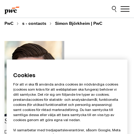
Skip
Skip
to
to
content
footer
PwC
s - contacts
Simon Björkheim | PwC
Cookies
För att vi ska få använda andra cookies än nödvändiga cookies
(cookies som krävs för att webbplatsen ska fungera) behöver vi
ditt samtycke. Det rör sig om följande tre typer av cookies;
prestandacookies för statistik- och analysändamål, funktionella
cookies (för utökad funktionalitet och personlig anpassning)
samt cookies för riktad marknadsföring. Du kan samtycka till
samtliga dessa eller välja att bara samtycka till en viss typ av
Simon Björkheim
cookies genom att göra egna val nedan.
Vi samarbetar med tredjepartsleverantörer, såsom Google, Meta
Director, CIT Specialist PE Portfolio Tax, PwC Sverige