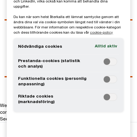
och LinkedIn, vilka också kan komma att behandla dina
uppgifter.
Du kan när som helst återkalla ett lämnat samtycke genom att
ändra dina val via cookie-symbolen längst ned till vänster i din
Kontaktuppgifter
webbläsare. För mer information om respektive cookie-kategori
och dess tillhörande cookies kan du läsa vår
cookie-policy
Tel
0768-52 29 73
Email
Alltid aktiv
Nödvändiga cookies
LinkedIn
Prestanda-cookies (statistik
och analys)
Funktionella cookies (personlig
anpassning)
Riktade cookies
(marknadsföring)
We help you meet tomorrow’s tech demands
so you can
compete at a speed that rewrites the rules
See how
Följ oss i sociala medier