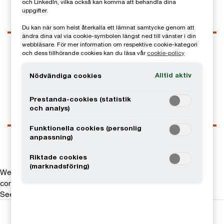
och LinkedIn, vilka också kan komma att behandla dina
uppgifter.
Du kan när som helst återkalla ett lämnat samtycke genom att
ändra dina val via cookie-symbolen längst ned till vänster i din
Kontaktuppgifter
webbläsare. För mer information om respektive cookie-kategori
och dess tillhörande cookies kan du läsa vår
cookie-policy
Tel
0728-80 94 05
Email
Alltid aktiv
Nödvändiga cookies
LinkedIn
Prestanda-cookies (statistik
och analys)
Funktionella cookies (personlig
anpassning)
Riktade cookies
(marknadsföring)
We help you meet tomorrow’s tech demands
so you can
compete at a speed that rewrites the rules
See how
Följ oss i sociala medier