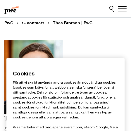
Skip
Skip
to
to
content
footer
PwC
t - contacts
Thea Brorson | PwC
Cookies
För att vi ska få använda andra cookies än nödvändiga cookies
(cookies som krävs för att webbplatsen ska fungera) behöver vi
ditt samtycke. Det rör sig om följande tre typer av cookies;
prestandacookies för statistik- och analysändamål, funktionella
cookies (för utökad funktionalitet och personlig anpassning)
samt cookies för riktad marknadsföring. Du kan samtycka till
samtliga dessa eller välja att bara samtycka till en viss typ av
Thea Brorson
cookies genom att göra egna val nedan.
Vi samarbetar med tredjepartsleverantörer, såsom Google, Meta
Sustainability Consultant, PwC Sverige