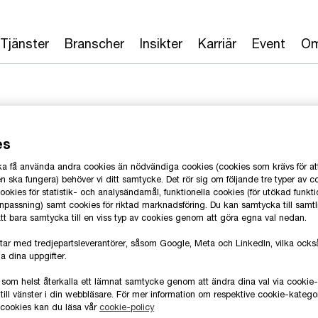
Tjänster
Branscher
Insikter
Karriär
Event
Om
es
 ska få använda andra cookies än nödvändiga cookies (cookies som krävs för at
ja
 ska fungera) behöver vi ditt samtycke. Det rör sig om följande tre typer av c
okies för statistik- och analysändamål, funktionella cookies (för utökad funkti
anpassning) samt cookies för riktad marknadsföring. Du kan samtycka till samt
 att bara samtycka till en viss typ av cookies genom att göra egna val nedan.
wC Sverige
T
tar med tredjepartsleverantörer, såsom Google, Meta och LinkedIn, vilka oc
E
a dina uppgifter.
 som helst återkalla ett lämnat samtycke genom att ändra dina val via cooki
L
till vänster i din webbläsare. För mer information om respektive cookie-katego
e cookies kan du läsa vår
cookie-policy