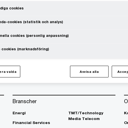
diga cookies
da-cookies (statistik och analys)
nella cookies (personlig anpassning)
te at a speed that rewrites the rules
 cookies (marknadsföring)
Följ oss i sociala medier
ra valda
Avvisa alla
Accep
Branscher
O
Energi
TMT/Technology
K
Media Telecom
Financial Services
O