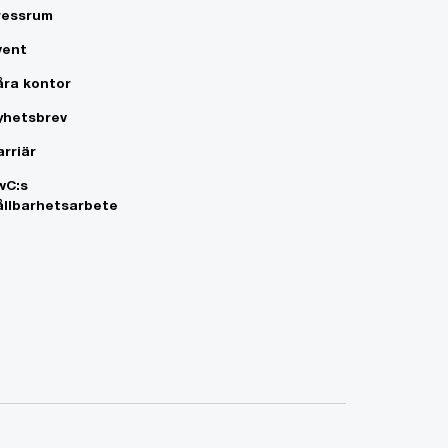
ressrum
vent
åra kontor
yhetsbrev
arriär
wC:s
ållbarhetsarbete