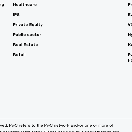
ng
Healthcare
P
IPS
E
Private Equity
V
Public sector
N
Real Estate
K
Retail
P
h
erved. PwC refers to the PwC network and/or one or more of