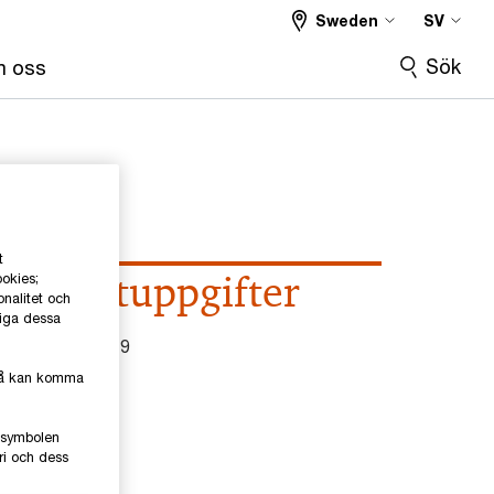
Sweden
SV
Sök
 oss
t
Kontaktuppgifter
ookies;
onalitet och
liga dessa
el
0728-80 94 19
kså kan komma
mail
e-symbolen
inkedIn
ri och dess