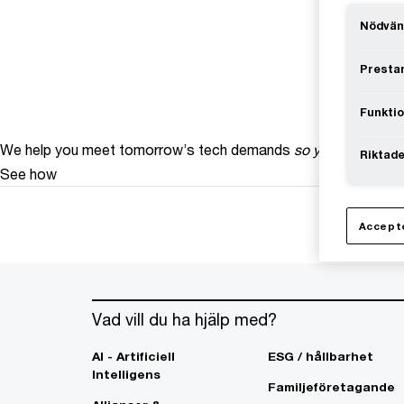
Nödvän
Prestan
Funktio
We help you meet tomorrow’s tech demands
so you can
compe
Riktade
See how
Accepte
Vad vill du ha hjälp med?
AI - Artificiell
ESG / hållbarhet
Intelligens
Familjeföretagande