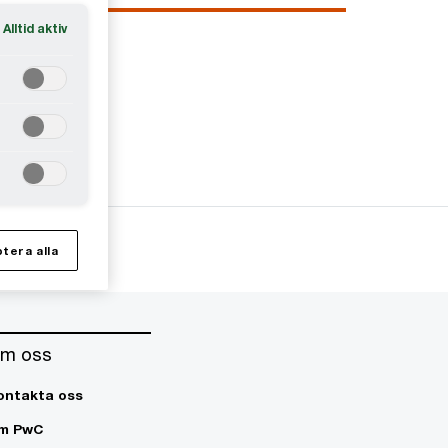
Alltid aktiv
tera alla
m oss
ontakta oss
m PwC