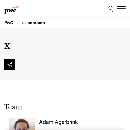
Skip
Skip
to
to
content
footer
PwC
x - contacts
x
Team
Adam Agerbrink