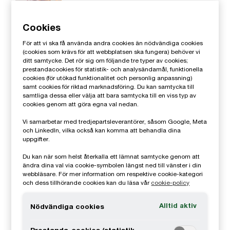
Management Consultant, Göteborg,
PwC Sverige
Cookies
0761-91 57 75
För att vi ska få använda andra cookies än nödvändiga cookies
Email
(cookies som krävs för att webbplatsen ska fungera) behöver vi
ditt samtycke. Det rör sig om följande tre typer av cookies;
prestandacookies för statistik- och analysändamål, funktionella
Angelica Berg
cookies (för utökad funktionalitet och personlig anpassning)
samt cookies för riktad marknadsföring. Du kan samtycka till
Head of CSRD, hållbarhetsspecialist,
samtliga dessa eller välja att bara samtycka till en viss typ av
cookies genom att göra egna val nedan.
Stockholm, PwC Sverige
0703-00 74 94
Vi samarbetar med tredjepartsleverantörer, såsom Google, Meta
och LinkedIn, vilka också kan komma att behandla dina
Email
uppgifter.
Du kan när som helst återkalla ett lämnat samtycke genom att
Andrea Berg Szymanski
ändra dina val via cookie-symbolen längst ned till vänster i din
webbläsare. För mer information om respektive cookie-kategori
Director, Stockholm, PwC Sverige
och dess tillhörande cookies kan du läsa vår
cookie-policy
0709-29 11 13
Alltid aktiv
Nödvändiga cookies
Email