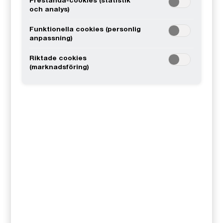
Prestanda-cookies (statistik
och analys)
Alessandro Bocca
Funktionella cookies (personlig
Klimatspecialist, ansvarig utvecklare för
anpassning)
PULSE, Stockholm, PwC Sverige
Riktade cookies
0708-46 65 62
(marknadsföring)
Email
Andreas Brentman
Rådgivare och ansvarig för rapporten,
Göteborg, PwC Sverige
0708-46 65 64
Email
Anders Christensson
Partner, ansvarig Intelligent Automation,
Stockholm, PwC Sverige