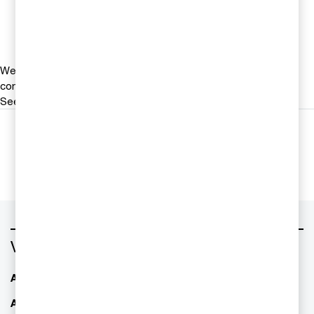
Kontakta oss
We help you meet tomorrow’s tech demands
so you can
compete at a speed that rewrites the rules
See how
Följ oss i sociala medier
Vad vill du ha hjälp med?
AI - Artificiell Intelligens
ESG / hållbarhet
Allianser & partnerskap
Familjeföretagande