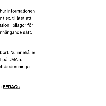
i hur informationen
.ex. tillåtet att
ion i bilagor för
anhängande sätt.
 bort. Nu innehåller
t på DMA:n.
ghetsbedömningar
.
na
EFRAGs