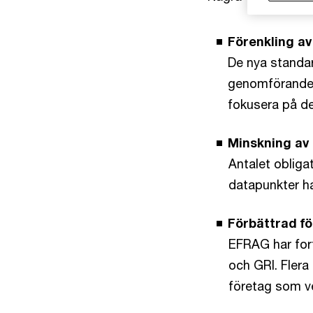
Förenkling a
De nya standar
genomförandet
fokusera på de
Minskning av 
Antalet obliga
datapunkter har
Förbättrad fö
EFRAG har fort
och GRI. Flera
företag som ver