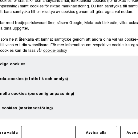
okies för statistik- och analysändamål, funktionella cookies (för utökad funkti
anpassning) samt cookies för riktad marknadsföring. Du kan samtycka till samt
 att bara samtycka till en viss typ av cookies genom att göra egna val nedan.
tar med tredjepartsleverantörer, såsom Google, Meta och LinkedIn, vilka oc
ade EFRAG förslag på förenklade ESRS-standa
a dina uppgifter.
tur kommer att ta fram en delegerad akt för a
 som helst återkalla ett lämnat samtycke genom att ändra dina val via cooki
till vänster i din webbläsare. För mer information om respektive cookie-katego
e cookies kan du läsa vår
cookie-policy
diga cookies
da-cookies (statistik och analys)
fortfarande täcker miljö, sociala frågor och bolagsst
rt jämfört med nuvarande versioner, bland annat geno
nella cookies (personlig anpassning)
apunkter minskats med 61 procent. Målet med förändri
 cookies (marknadsföring)
tsrapporteringen för företag, göra standarderna tydli
ra valda
Avvisa alla
Accep
ändringar i ESRS-standarderna: