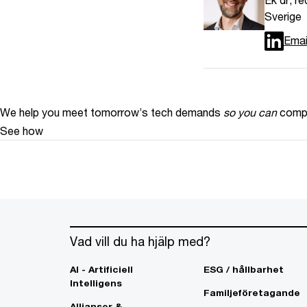
Sverige
Emai
We help you meet tomorrow’s tech demands
so you can
compe
See how
Vad vill du ha hjälp med?
AI - Artificiell
ESG / hållbarhet
Intelligens
Familjeföretagande
Allianser &