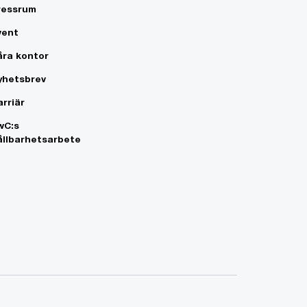
ressrum
vent
åra kontor
yhetsbrev
arriär
wC:s
ållbarhetsarbete