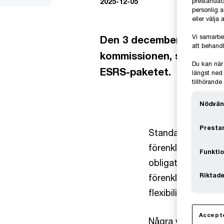
prestandaco
2025-12-05
personlig 
eller välja
Vi samarbe
Den 3 december överlämn
att behandl
kommissionen, som i sin 
Du kan när
ESRS-paketet.
längst ned 
tillhörand
Nödvän
Prestan
Standarderna som 
förenklats avsevä
Funktio
obligatoriska dat
Riktade
förenkla hållbarhe
flexibiliteten.
Accepte
Några viktiga för