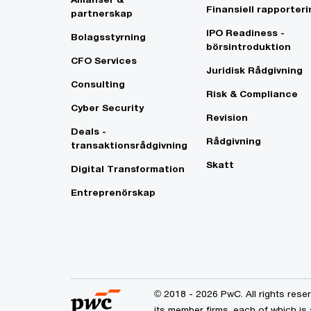
Finansiell rapporteri
partnerskap
IPO Readiness -
Bolagsstyrning
börsintroduktion
CFO Services
Juridisk Rådgivning
Consulting
Risk & Compliance
Cyber Security
Revision
Deals -
Rådgivning
transaktionsrådgivning
Skatt
Digital Transformation
Entreprenörskap
© 2018 - 2026 PwC. All rights res
its member firms, each of which is