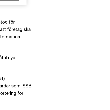
etod för
att företag ska
nformation.
åtal nya
et)
ndarder som ISSB
ortering för