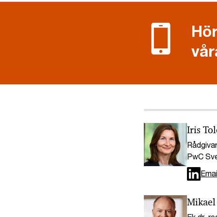
Hör
vår
Iris To
Rådgivar
PwC Sve
Emai
Mikael
Ek dr, r