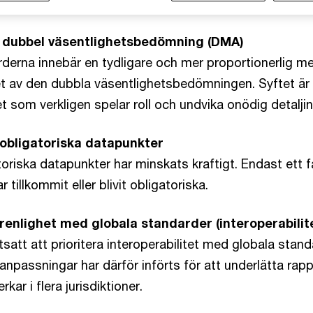
v dubbel väsentlighetsbedömning (DMA)
derna innebär en tydligare och mer proportionerlig m
 av den dubbla väsentlighetsbedömningen. Syftet är 
t som verkligen spelar roll och undvika onödig detalji
obligatoriska datapunkter
toriska datapunkter har minskats kraftigt. Endast ett f
 tillkommit eller blivit obligatoriska.
renlighet med globala standarder (interoperabilit
satt att prioritera interoperabilitet med globala sta
 anpassningar har därför införts för att underlätta rapp
kar i flera jurisdiktioner.