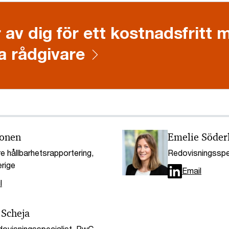
 av dig för ett kostnadsfritt
a rådgivare
lonen
Emelie Söder
e hållbarhetsrapportering,
Redovisningsspe
rige
Email
l
 Scheja
edovisningsspecialist, PwC