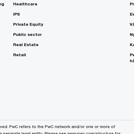
ng
Healthcare
P
IPS
E
Private Equity
V
Public sector
N
Real Estate
K
Retail
P
h
erved. PwC refers to the PwC network and/or one or more of
 a separate legal entity. Please see www.pwc.com/structure for