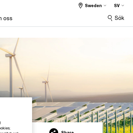
Sweden
SV
Sök
 oss
t
ookies;
Share