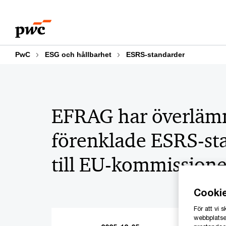
Skip
Skip
to
to
content
footer
PwC
ESG och hållbarhet
ESRS-standarder
EFRAG har överläm
förenklade ESRS-st
till EU-kommission
Cooki
För att vi
webbplatsen