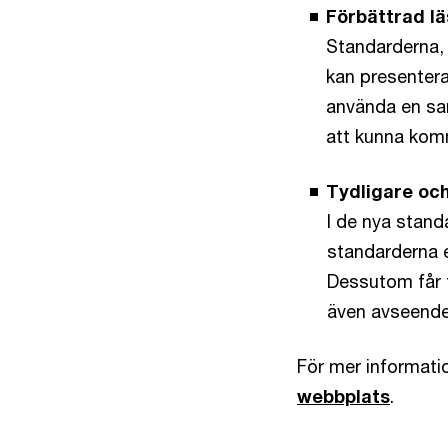
Förbättrad lä
Standarderna, 
kan presentera
använda en sam
att kunna kom
Tydligare oc
I de nya standa
standarderna 
Dessutom får f
även avseende 
För mer informat
webbplats
.