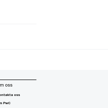
m oss
ontakta oss
m PwC