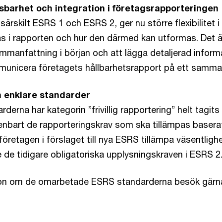
sbarhet och integration i företagsrapporteringen
särskilt ESRS 1 och ESRS 2, ger nu större flexibilitet 
s i rapporten och hur den därmed kan utformas. Det är t
manfattning i början och att lägga detaljerad informat
municera företagets hållbarhetsrapport på ett samm
h enklare standarder
rderna har kategorin ”frivillig rapportering” helt tagits
enbart de rapporteringskrav som ska tillämpas basera
öretagen i förslaget till nya ESRS tillämpa väsentli
de tidigare obligatoriska upplysningskraven i ESRS 2
ion om de omarbetade ESRS standarderna besök gär