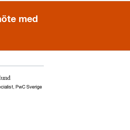
 möte med
lund
cialist, PwC Sverige