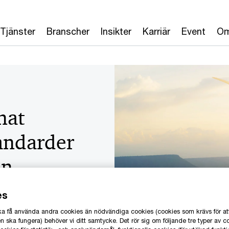
Tjänster
Branscher
Insikter
Karriär
Event
Om
nat
andarder
en
es
 ska få använda andra cookies än nödvändiga cookies (cookies som krävs för at
 ska fungera) behöver vi ditt samtycke. Det rör sig om följande tre typer av c