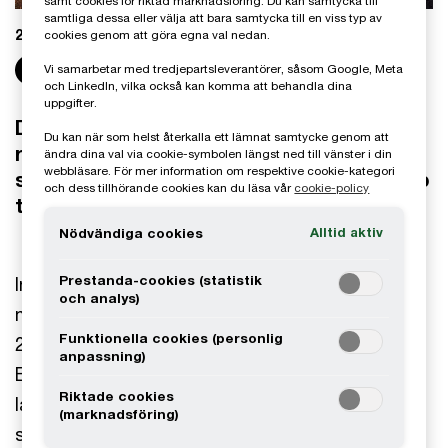
samt cookies för riktad marknadsföring. Du kan samtycka till
samtliga dessa eller välja att bara samtycka till en viss typ av
2025-10-13
cookies genom att göra egna val nedan.
Share
Vi samarbetar med tredjepartsleverantörer, såsom Google, Meta
och LinkedIn, vilka också kan komma att behandla dina
uppgifter.
Den 30 september överlämnade
Du kan när som helst återkalla ett lämnat samtycke genom att
regeringen en proposition till riksdagen
ändra dina val via cookie-symbolen längst ned till vänster i din
webbläsare. För mer information om respektive cookie-kategori
som behandlar implementeringen av "stop
och dess tillhörande cookies kan du läsa vår
cookie-policy
the clock"-direktivet i svensk lag.
Alltid aktiv
Nödvändiga cookies
Prestanda-cookies (statistik
Inga ändringar har skett i propositionen jämfört
och analys)
med lagrådsremissen som publicerades i augusti
Funktionella cookies (personlig
2025. Regeringens förslag är därmed i linje med
anpassning)
EU-direktivet och innebär, precis som i
Riktade cookies
lagrådsremissen, att företag i våg 2 och 3 får
(marknadsföring)
skjuta upp CSRD-rapporteringen i två år. Detta