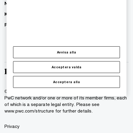
Nyhetsbrev
Karriär
PwC:s hållbarhetsarbete
Avvisa alla
Acceptera valda
Acceptera alla
© 2018 - 2026 PwC. All rights reserved. PwC refers to the
PwC network and/or one or more of its member firms, each
of which is a separate legal entity. Please see
www.pwc.com/structure for further details.
Privacy