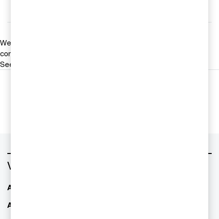
Email
We help you meet tomorrow’s tech demands
so you can
compete at a speed that rewrites the rules
See how
Följ oss i sociala medier
Vad vill du ha hjälp med?
AI - Artificiell Intelligens
ESG / hållbarhet
Allianser & partnerskap
Familjeföretagande