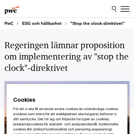
Skip
Skip
to
to
content
footer
PwC
ESG och hållbarhet
"Stop the clock-direktivet"
Regeringen lämnar proposition
om implementering av "stop the
clock"-direktivet
Cookies
För att vi ska få använda andra cookies än nödvändiga cookies
(cookies som krävs för att webbplatsen ska fungera) behöver vi
ditt samtycke. Det rör sig om följande tre typer av cookies;
prestandacookies för statistik- och analysändamål, funktionella
cookies (för utökad funktionalitet och personlig anpassning)