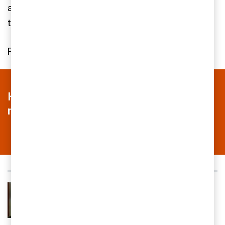
av Riksdagen. Den nya lagstiftningen föreslås
träda i kraft den 31 december 2025.
Propositionen finns att läsa
här
(pdf).
Hör av dig för ett kostnadsfritt möte
med våra rådgivare
Ann-Kristin Littorin
Senior Manager, Sustainability reporting, PwC
Sverige