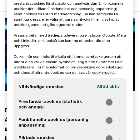
prestandacookies för statistik- och analysändamål, funktionella
cookies (för utökad funktionalitet och personlig anpassning)
samt cookies för riktad marknadsföring. Du kan samtycka till
samtliga dessa eller välja att bara samtycka till en viss typ av
cookies genom att göra egna val nedan.
Vi samarbetar med tredjepartsleverantörer, såsom Google, Meta
och LinkedIn, vilka också kan komma att behandla dina
uppgifter.
Du kan när som helst återkalla ett lämnat samtycke genom att
ändra dina val via cookie-symbolen längst ned till vänster i din
webbläsare. För mer information om respektive cookie-kategori
och dess tillhörande cookies kan du läsa vår
cookie-policy
Alltid aktiv
Nödvändiga cookies
Prestanda-cookies (statistik
och analys)
Den 30 maj utfärdade International
Accounting Standards Board (IASB®)
Funktionella cookies (personlig
anpassning)
ändringar avseende IFRS 9 Finansiella
instrument och IFRS 7 Finansiella instrument:
Riktade cookies