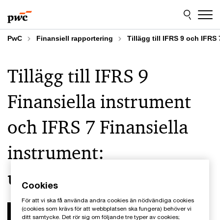
Skip
Skip
to
to
content
footer
PwC
Finansiell rapportering
Tillägg till IFRS 9 och IFRS 
Tillägg till IFRS 9
Finansiella instrument
och IFRS 7 Finansiella
instrument:
upplysningar
Cookies
För att vi ska få använda andra cookies än nödvändiga cookies
2024-06-17
(cookies som krävs för att webbplatsen ska fungera) behöver vi
ditt samtycke. Det rör sig om följande tre typer av cookies;