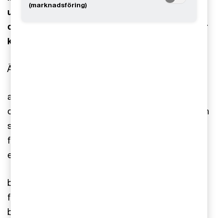
(marknadsföring)
upplysningar. Detta för att hantera några av
de frågeställningar som uppkommit senare år
kring redovisning av finansiella instrument.
Ändringarna i IFRS 9 och IFRS 7 innehåller:
a) Tydliggörande kring tidpunkt för redovisning
och bortbokning av vissa finansiella tillgångar och
skulder. Detta inkluderar ett nytt undantag för
finansiella skulder som regleras genom
elektronisk överföring av kontanter,
b) Ytterligare vägledning för att bedöma om en
finansiell tillgång uppfyller kriteriet för enbart
betalningar av kapitalbelopp och ränta (SPPI).