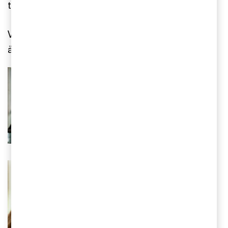
tillämpning tillåten efter godkännande av EU.
Vill du veta mer, se PwC:s globala
In Brief
på
ämnet.
Anna Lööw
Redovisningsspecialist, PwC
Sverige
E-mail
010-213 38 82
Johanna Strahl
Redovisningsspecialist, PwC
Sverige
E-mail