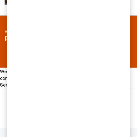
0709-29 34 19
Vill du läsa liknande artiklar om redovisning?
Prenumerera på nyhetsbrevet Dialog
We help you meet tomorrow’s tech demands
so you can
compete at a speed that rewrites the rules
See how
Följ oss i sociala medier