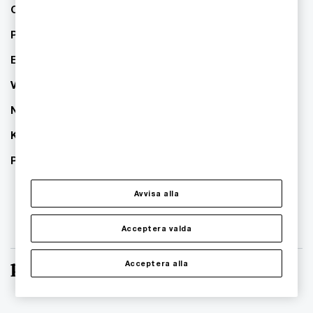
Om PwC
Pressrum
Event
Våra kontor
Nyhetsbrev
Karriär
PwC:s hållbarhetsarbete
Avvisa alla
Acceptera valda
Acceptera alla