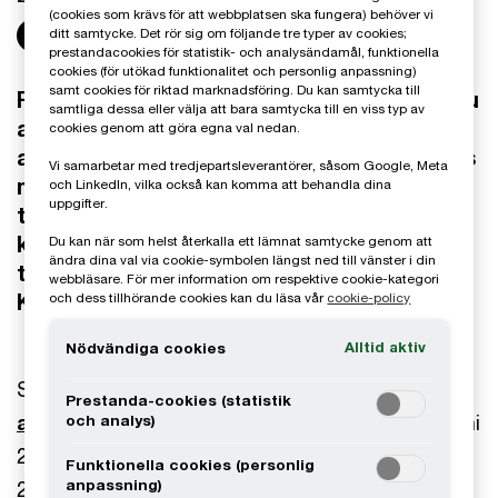
(cookies som krävs för att webbplatsen ska fungera) behöver vi
Share
ditt samtycke. Det rör sig om följande tre typer av cookies;
prestandacookies för statistik- och analysändamål, funktionella
cookies (för utökad funktionalitet och personlig anpassning)
samt cookies för riktad marknadsföring. Du kan samtycka till
För företag som tillämpar K3 tydliggörs nu
samtliga dessa eller välja att bara samtycka till en viss typ av
att de nya reglerna avseende
cookies genom att göra egna val nedan.
aktierelaterade ersättningar som regleras
Vi samarbetar med tredjepartsleverantörer, såsom Google, Meta
med egetkapitalinstrument och som
och LinkedIn, vilka också kan komma att behandla dina
uppgifter.
tilldelats från ett annat företag i
koncernen, inte behöver tillämpas om
Du kan när som helst återkalla ett lämnat samtycke genom att
ändra dina val via cookie-symbolen längst ned till vänster i din
tilldelningen skett innan det uppdaterade
webbläsare. För mer information om respektive cookie-kategori
K3 ska tillämpas.
och dess tillhörande cookies kan du läsa vår
cookie-policy
Alltid aktiv
Nödvändiga cookies
Som vi tidigare berättat (
se tidigare publicerad
Prestanda-cookies (statistik
artikel
) beslutade Bokföringsnämnden den 16 juni
och analys)
2025 om ändringar i det allmänna rådet (BFNAR
Funktionella cookies (personlig
anpassning)
2012:1) och vägledningen om årsredovisning och