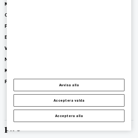
Kontakta oss
Om PwC
Pressrum
Event
Våra kontor
Nyhetsbrev
Karriär
PwC:s hållbarhetsarbete
Avvisa alla
Acceptera valda
Acceptera alla