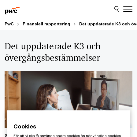
Skip
Skip
to
to
content
footer
PwC
Finansiell rapportering
Det uppdaterade K3 och ö
Det uppdaterade K3 och
övergångsbestämmelser
Cookies
2026-01-22
För att vi ska få använda andra cookies än nödvändiga cookies