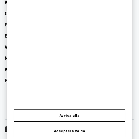
Kontakta oss
Om PwC
Pressrum
Event
Våra kontor
Nyhetsbrev
Karriär
PwC:s hållbarhetsarbete
Avvisa alla
Acceptera valda