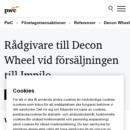
Skip
Skip
to
to
content
footer
PwC
Företagstransaktioner
Referenser
Decon Wheel
Rådgivare till Decon
Wheel vid försäljningen
till Impilo
Cookies
För att vi ska få använda andra cookies än nödvändiga cookies
(cookies som krävs för att webbplatsen ska fungera) behöver vi
ditt samtycke. Det rör sig om följande tre typer av cookies;
prestandacookies för statistik- och analysändamål, funktionella
Verksamheten
cookies (för utökad funktionalitet och personlig anpassning)
samt cookies för riktad marknadsföring. Du kan samtycka till
samtliga dessa eller välja att bara samtycka till en viss typ av