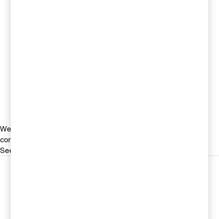
Kontakta oss
Jonas Ericson
Partner, Head of M&A, PwC
Sverige
Tel 0709-29 10 16
Email
We help you meet tomorrow’s tech demands
so you can
compete at a speed that rewrites the rules
See how
Följ oss i sociala medier