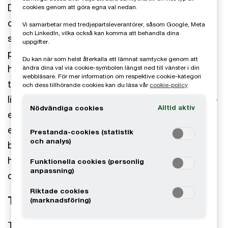
Decon är en nordisk marknadsledande utvecklare
cookies genom att göra egna val nedan.
och tillverkare av högteknologiska drivenheter
Vi samarbetar med tredjepartsleverantörer, såsom Google, Meta
och LinkedIn, vilka också kan komma att behandla dina
som elektrifierar manuella rullstolar. Bolagets
uppgifter.
produkterbjudande består av drivenheter,
Du kan när som helst återkalla ett lämnat samtycke genom att
handbikes, hopfällbara elektriska rullstolar och
ändra dina val via cookie-symbolen längst ned till vänster i din
webbläsare. För mer information om respektive cookie-kategori
tillbehör. Bolagets produkter förbättrar
och dess tillhörande cookies kan du läsa vår
cookie-policy
livskvaliteten bland användarna samtidigt som de
Alltid aktiv
Nödvändiga cookies
eliminerar behovet av att ha både en manuell och
elektiskt rullstol. Decon har en attraktiv kundbas
Prestanda-cookies (statistik
och analys)
bestående av offentliga hjälpmedelscentraler,
hjälpmedelsbutiker och OEMs med försäljning i
Funktionella cookies (personlig
anpassning)
cirka 20 länder.
Riktade cookies
Transaktionen
(marknadsföring)
Transaktionen signerades i juni 2023 med Impilo