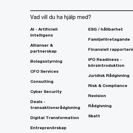
Vad vill du ha hjälp med?
AI - Artificiell
ESG / hållbarhet
Intelligens
Familjeföretagande
Allianser &
Finansiell rapporteri
partnerskap
IPO Readiness -
Bolagsstyrning
börsintroduktion
CFO Services
Juridisk Rådgivning
Consulting
Risk & Compliance
Cyber Security
Revision
Deals -
Rådgivning
transaktionsrådgivning
Skatt
Digital Transformation
Entreprenörskap