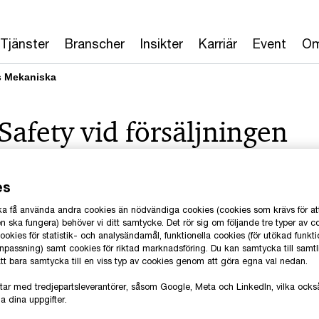
Tjänster
Branscher
Insikter
Karriär
Event
Om
s Mekaniska
Safety vid försäljningen
iska till Opima
es
 ska få använda andra cookies än nödvändiga cookies (cookies som krävs för at
 ska fungera) behöver vi ditt samtycke. Det rör sig om följande tre typer av c
okies för statistik- och analysändamål, funktionella cookies (för utökad funkti
anpassning) samt cookies för riktad marknadsföring. Du kan samtycka till samt
 att bara samtycka till en viss typ av cookies genom att göra egna val nedan.
tar med tredjepartsleverantörer, såsom Google, Meta och LinkedIn, vilka oc
a dina uppgifter.