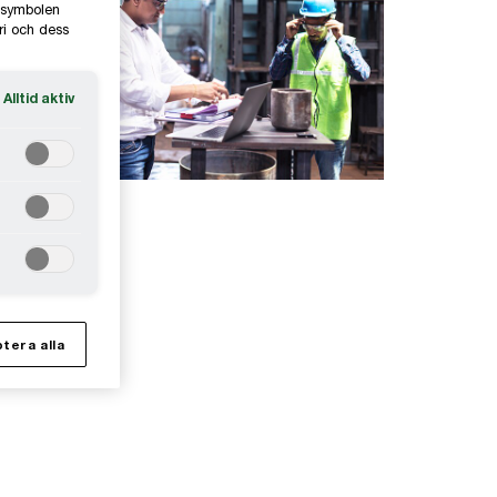
e-symbolen
ri och dess
Alltid aktiv
tera alla