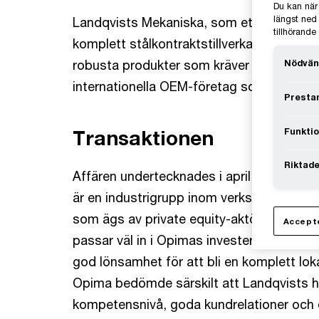
Du kan när
längst ned 
Landqvists Mekaniska, som etablerades 1
tillhörand
komplett stålkontraktstillverkare som spe
robusta produkter som kräver en hög för
Nödvän
internationella OEM-företag som kunder.
Prestan
Funktio
Transaktionen
Riktade
Affären undertecknades i april 2025 me
är en industrigrupp inom verkstadstjänste
som ägs av private equity-aktören Celero 
Accepte
passar väl in i Opimas investeringsstrate
god lönsamhet för att bli en komplett lokal
Opima bedömde särskilt att Landqvists h
kompetensnivå, goda kundrelationer och 