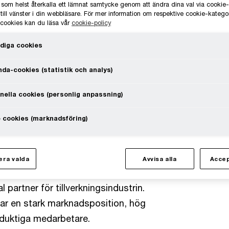
 som helst återkalla ett lämnat samtycke genom att ändra dina val via cooki
till vänster i din webbläsare. För mer information om respektive cookie-katego
929 och är baserat i Nossebro, är en
e cookies kan du läsa vår
cookie-policy
cialiserar sig på komplexa och
ädlingsgrad, med ledande
diga cookies
da-cookies (statistik och analys)
nella cookies (personlig anpassning)
 cookies (marknadsföring)
d Opima som köpare. Köparen Opima
r, industriservice och automation
Capital. Investeringen i Landqvists
ra valda
Avvisa alla
Accep
gi att förvärva välskötta bolag med
 partner för tillverkningsindustrin.
ar en stark marknadsposition, hög
duktiga medarbetare.