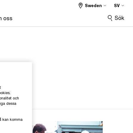
Sweden
SV
Sök
 oss
t
ookies;
onalitet och
liga dessa
kså kan komma