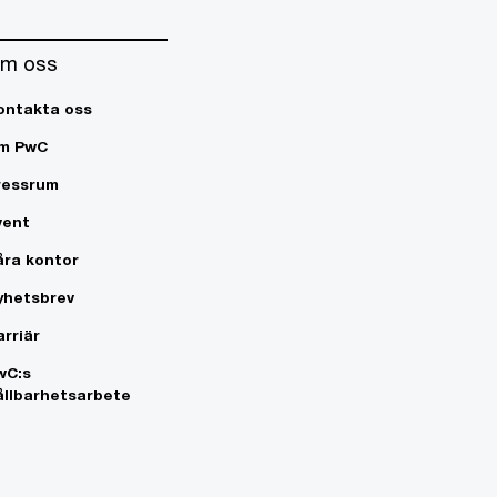
m oss
ontakta oss
m PwC
ressrum
vent
åra kontor
yhetsbrev
arriär
wC:s
ållbarhetsarbete