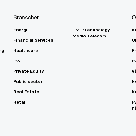
Branscher
O
Energi
TMT/Technology
K
Media Telecom
Financial Services
O
ng
Healthcare
P
IPS
E
Private Equity
V
Public sector
N
Real Estate
K
Retail
P
h