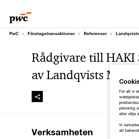
Skip
Skip
to
to
content
footer
PwC
Företagstransaktioner
Referenser
Landqvist
Rådgivare till HAKI 
av Landqvists Mekan
Cooki
För att vi
webbplatsen
prestandaco
personlig 
eller välja
Vi samarbe
Verksamheten
att behandl