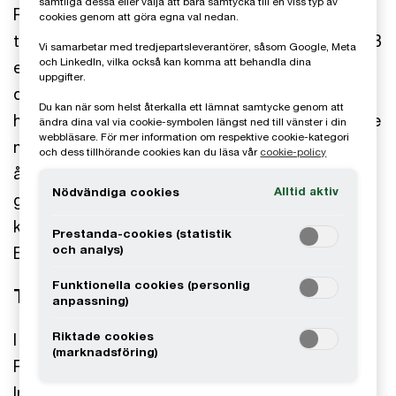
samtliga dessa eller välja att bara samtycka till en viss typ av
Parttrap är ett mjukvaruföretag som
cookies genom att göra egna val nedan.
tillhandahåller en egenutvecklad plattform för B2B
Vi samarbetar med tredjepartsleverantörer, såsom Google, Meta
och LinkedIn, vilka också kan komma att behandla dina
e-handel primärt inriktad mot tillverkande och
uppgifter.
distribuerande företag, med funktioner såsom e-
Du kan när som helst återkalla ett lämnat samtycke genom att
handel, PIM, CMS och 3D-teknik direkt integrerade
ändra dina val via cookie-symbolen längst ned till vänster i din
webbläsare. För mer information om respektive cookie-kategori
mot kundernas ERP-system. Under de senaste
och dess tillhörande cookies kan du läsa vår
cookie-policy
åren har bolaget framgångsrikt expanderat sin
Alltid aktiv
Nödvändiga cookies
geografiska närvaro och byggt upp en stark
kundbas med välrenommerade kunder i Norden,
Prestanda-cookies (statistik
och analys)
Europa och Nordamerika.
Funktionella cookies (personlig
Transaktionen
anpassning)
Riktade cookies
I december 2022 presenterades affären där
(marknadsföring)
Roima Intelligence förvärvade Parttrap. Roima
Intelligence ägs av private equity-bolaget Intera