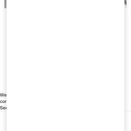
Kontakta oss
Jonas Ericson
Partner, Head of M&A, PwC
Sverige
Tel 0709-29 10 16
Email
We help you meet tomorrow’s tech demands
so you can
compete at a speed that rewrites the rules
See how
Följ oss i sociala medier