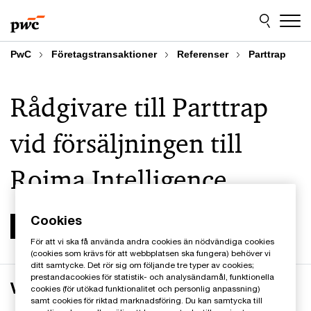
Skip
Skip
to
to
content
footer
PwC
Företagstransaktioner
Referenser
Parttrap
Rådgivare till Parttrap
vid försäljningen till
Roima Intelligence
Cookies
För att vi ska få använda andra cookies än nödvändiga cookies
(cookies som krävs för att webbplatsen ska fungera) behöver vi
ditt samtycke. Det rör sig om följande tre typer av cookies;
prestandacookies för statistik- och analysändamål, funktionella
Verksamheten
cookies (för utökad funktionalitet och personlig anpassning)
samt cookies för riktad marknadsföring. Du kan samtycka till