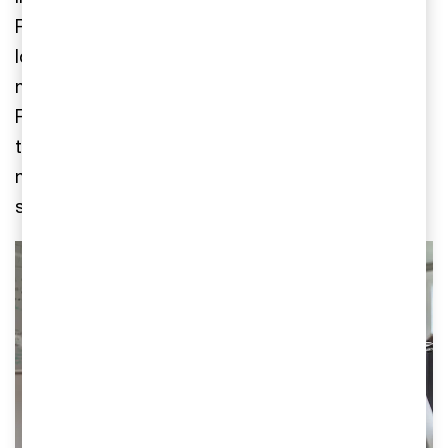
Partners och är ett finskt mjukvaruföretag med
lösningar för industriell tillverkning och logistik i
norra Europa. Samgåendet mellan Parttrap och
Roima Intelligence förväntas generera synergier i
termer av såväl teknologi som korsförsäljning
med en gemensam accelererad tillväxtagenda, i
synnerhet i Norden och USA.