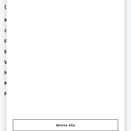
Om oss
Kontakta oss
Om PwC
Pressrum
Event
Våra kontor
Nyhetsbrev
Karriär
PwC:s hållbarhetsarbete
Avvisa alla