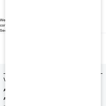
Email
We help you meet tomorrow’s tech demands
so you can
compete at a speed that rewrites the rules
See how
Följ oss i sociala medier
Vad vill du ha hjälp med?
AI - Artificiell Intelligens
ESG / hållbarhet
Allianser & partnerskap
Familjeföretagande