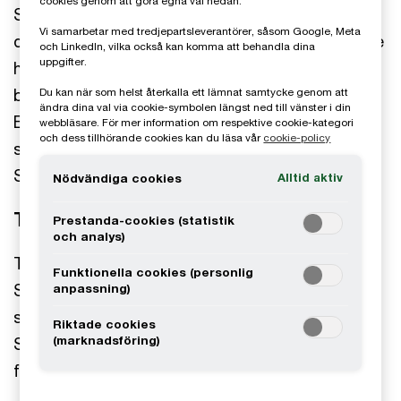
cookies genom att göra egna val nedan.
Session MAP grundades 2009 och är en ledande
Vi samarbetar med tredjepartsleverantörer, såsom Google, Meta
distributör av ett utvalt sortiment av framstående
och LinkedIn, vilka också kan komma att behandla dina
uppgifter.
hårvårdsprodukter. Varumärkesportföljen består
bland annat av varumärkena Kevin Murphy, K18,
Du kan när som helst återkalla ett lämnat samtycke genom att
ändra dina val via cookie-symbolen längst ned till vänster i din
Eleven Australia, Omniblonde och Living Proof,
webbläsare. För mer information om respektive cookie-kategori
och dess tillhörande cookies kan du läsa vår
cookie-policy
som säljs till frisörsalonger runt om i Sverige.
Session MAP har sitt huvudkontor i Uddevalla.
Alltid aktiv
Nödvändiga cookies
Transaktionen
Prestanda-cookies (statistik
och analys)
Transaktionen undertecknades i mars 2022 med
Funktionella cookies (personlig
Storskogen som köpare. Storskogen är ett
anpassning)
svenskt investeringsbolag listat på Nasdaq
Riktade cookies
(marknadsföring)
Stockholm med en bolagsportfölj på över 100
fristående bolag.