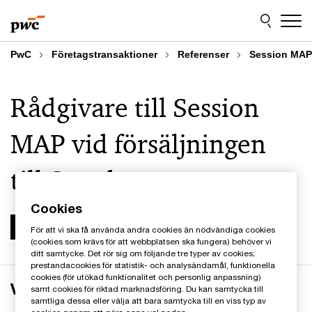
Skip
Skip
to
to
content
footer
PwC
Företagstransaktioner
Referenser
Session MAP
Rådgivare till Session
MAP vid försäljningen
till Storskogen
Cookies
För att vi ska få använda andra cookies än nödvändiga cookies
(cookies som krävs för att webbplatsen ska fungera) behöver vi
ditt samtycke. Det rör sig om följande tre typer av cookies;
prestandacookies för statistik- och analysändamål, funktionella
cookies (för utökad funktionalitet och personlig anpassning)
Verksamheten
samt cookies för riktad marknadsföring. Du kan samtycka till
samtliga dessa eller välja att bara samtycka till en viss typ av