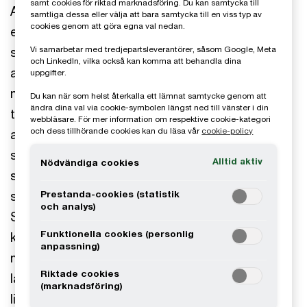
samt cookies för riktad marknadsföring. Du kan samtycka till
Actil är en svensk ledande tillverkare av nischade
samtliga dessa eller välja att bara samtycka till en viss typ av
cookies genom att göra egna val nedan.
elektriska inomhustruckar som säljs i Europa
såväl som globalt via återförsäljare men framför
Vi samarbetar med tredjepartsleverantörer, såsom Google, Meta
och LinkedIn, vilka också kan komma att behandla dina
allt till större trucktillverkare som inte har
uppgifter.
motsvarande mindre serier av kundanpassade
Du kan när som helst återkalla ett lämnat samtycke genom att
ändra dina val via cookie-symbolen längst ned till vänster i din
truckar i erbjudandet. Bolagets produkter består
webbläsare. För mer information om respektive cookie-kategori
och dess tillhörande cookies kan du läsa vår
cookie-policy
av ett tiotal basmodeller, inklusive ståstaplare,
sittstaplare, låglyftare, plocktruckar, ledstaplare
Alltid aktiv
Nödvändiga cookies
samt även konstruktion av mindre serier
specialtruckar utifrån OEM-kunders önskemål.
Prestanda-cookies (statistik
och analys)
Samtliga truckar är speciellt konstruerade för att
Funktionella cookies (personlig
klara tuffa miljöer med få driftstopp, vilket
anpassning)
möjliggör drift i treskift samt lång hållbarhet med
Riktade cookies
låga underhållskostnader under truckens
(marknadsföring)
livslängd.