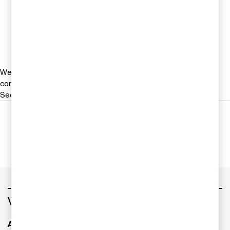
Sverige
Tel 0709-29 10 16
Email
We help you meet tomorrow’s tech demands
so you can
compete at a speed that rewrites the rules
See how
Följ oss i sociala medier
Vad vill du ha hjälp med?
AI - Artificiell Intelligens
ESG / hållbarhet