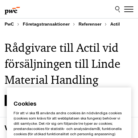
Skip
Skip
to
to
content
footer
PwC
Företagstransaktioner
Referenser
Actil
Rådgivare till Actil vid
försäljningen till Linde
Material Handling
Cookies
För att vi ska få använda andra cookies än nödvändiga cookies
(cookies som krävs för att webbplatsen ska fungera) behöver vi
ditt samtycke. Det rör sig om följande tre typer av cookies;
Verksamheten
prestandacookies för statistik- och analysändamål, funktionella
cookies (för utökad funktionalitet och personlig anpassning)