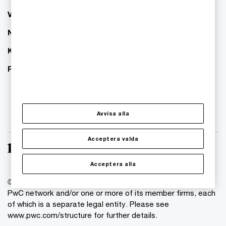
Våra kontor
Nyhetsbrev
Karriär
PwC:s hållbarhetsarbete
Avvisa alla
Acceptera valda
Acceptera alla
© 2018 - 2026 PwC. All rights reserved. PwC refers to the
PwC network and/or one or more of its member firms, each
of which is a separate legal entity. Please see
www.pwc.com/structure for further details.