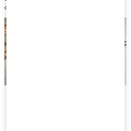
dotterbolag till börsnoterade KION GROUP.
Kontakta oss
Jonas Ericson
Partner, Head of M&A, PwC