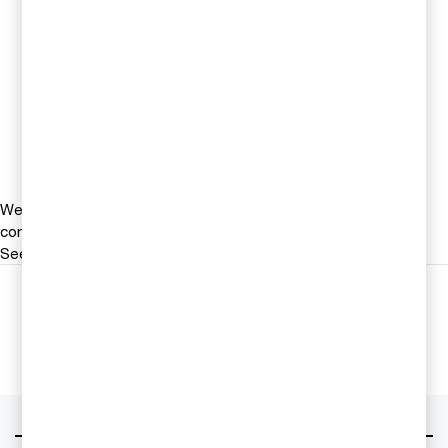
Jonas Ericson
Partner, Head of M&A, PwC
Sverige
Tel 0709-29 10 16
Email
We help you meet tomorrow’s tech demands
so you can
compete at a speed that rewrites the rules
See how
Följ oss i sociala medier