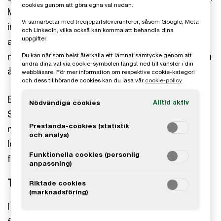
cookies genom att göra egna val nedan.
Mälardalen. Bolaget erbjuder ett helhetsutbud
Vi samarbetar med tredjepartsleverantörer, såsom Google, Meta
inom IT innefattande konsultverksamhet,
och LinkedIn, vilka också kan komma att behandla dina
uppgifter.
arbetsplats som tjänst, IT-drift samt hård- och
mjukvaruförsäljning. En hög andel av försäljningen
Du kan när som helst återkalla ett lämnat samtycke genom att
ändra dina val via cookie-symbolen längst ned till vänster i din
är kontraktsrelaterad.
webbläsare. För mer information om respektive cookie-kategori
och dess tillhörande cookies kan du läsa vår
cookie-policy
Bolagets försäljning utgår från Västerås,
Alltid aktiv
Nödvändiga cookies
Stockholm, Eskilstuna och Falun med
Prestanda-cookies (statistik
minoritetsägare i respektive ort för att skapa ett
och analys)
lokalt engagemang, vilket har varit en stor
Funktionella cookies (personlig
framgångsfaktor för bolagets historiska tillväxt.
anpassning)
Transaktionen
Riktade cookies
(marknadsföring)
I februari 2020 presenterades affären där Iver