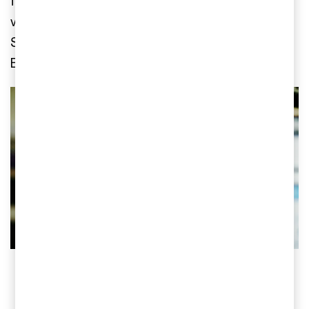
förvärvade Britt. Iver är ett av Nordens snabbast
växande IT-tjänsteleverantörer med verksamhet i
Sverige och Norge med över 1 000 medarbetare.
Bolaget ägs av EQT.
Kontakta oss