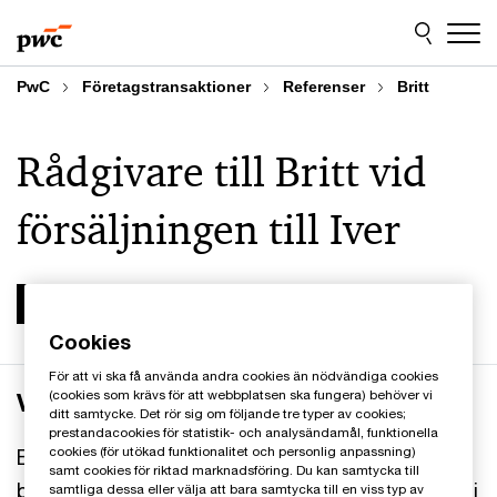
Skip
Skip
to
to
content
footer
PwC
Företagstransaktioner
Referenser
Britt
Rådgivare till Britt vid
försäljningen till Iver
Cookies
För att vi ska få använda andra cookies än nödvändiga cookies
(cookies som krävs för att webbplatsen ska fungera) behöver vi
Verksamheten
ditt samtycke. Det rör sig om följande tre typer av cookies;
prestandacookies för statistik- och analysändamål, funktionella
cookies (för utökad funktionalitet och personlig anpassning)
Britt Sweden AB är en IT-tjänsteleverantör med
samt cookies för riktad marknadsföring. Du kan samtycka till
bred branschexponering och en ledande position i
samtliga dessa eller välja att bara samtycka till en viss typ av