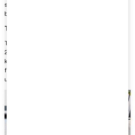
starkt renommé i branschen som attraherar den
bästa kompetensen.
Transaktionen
Transaktionen undertecknades i början av april
2021 med AFRY som köpare. AFRY är ett
konsultbolag som erbjuder tjänster och lösningar
för industriprocesser, infrastrukturprojekt samt
utveckling av IT-system.