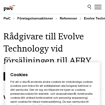
Skip
Skip
to
to
content
footer
PwC
Företagstransaktioner
Referenser
Evolve Tech
Rådgivare till Evolve
Technology vid
försäljningen till AFRY
Cookies
För att vi ska få använda andra cookies än nödvändiga cookies
(cookies som krävs för att webbplatsen ska fungera) behöver vi
ditt samtycke. Det rör sig om följande tre typer av cookies;
prestandacookies för statistik- och analysändamål, funktionella
Verksamheten
cookies (för utökad funktionalitet och personlig anpassning)
samt cookies för riktad marknadsföring. Du kan samtycka till