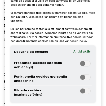
samtliga dessa eller välja att bara samtycka till en viss typ av
Evolve Technology grundades 2017 och är ett
cookies genom att göra egna val nedan.
Göteborgsbaserat snabbväxande bolag som
Vi samarbetar med tredjepartsleverantörer, såsom Google, Meta
och LinkedIn, vilka också kan komma att behandla dina
tillhandahåller mjukvaruutveckling och digitala
uppgifter.
tjänster inom olika områden såsom medtech,
Du kan när som helst återkalla ett lämnat samtycke genom att
finans, detaljhandeln och cybersäkerhet. Främst
ändra dina val via cookie-symbolen längst ned till vänster i din
webbläsare. För mer information om respektive cookie-kategori
arbetar Evolve med utmanande
och dess tillhörande cookies kan du läsa vår
cookie-policy
programvaruutvecklingsprojekt för nya digitala
Alltid aktiv
Nödvändiga cookies
produkter och domäner.
Prestanda-cookies (statistik
Huvudfokus hos Evolve är att erbjuda
och analys)
projektgrupper med senior kompetens inom IT-
Funktionella cookies (personlig
systemutveckling, inklusive kravspecifikation,
anpassning)
design, UX och testning. Bolaget har på bara
Riktade cookies
(marknadsföring)
några få år byggt upp ett stark kundportfölj av
välkända bolag i Göteborgsområdet och ett