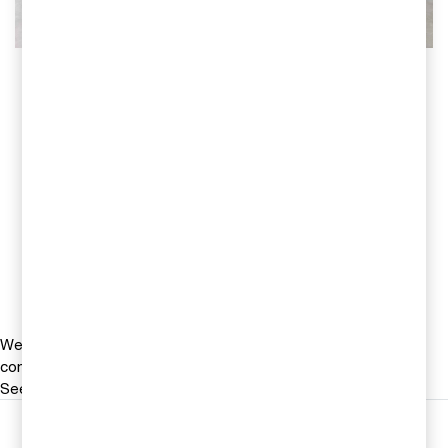
Kontakta oss
Jonas Ericson
Partner, Head of M&A, PwC
Sverige
Tel 0709-29 10 16
Email
We help you meet tomorrow’s tech demands
so you can
compete at a speed that rewrites the rules
See how
Följ oss i sociala medier