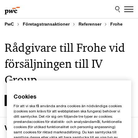
Skip
Skip
to
to
content
footer
PwC
Företagstransaktioner
Referenser
Frohe
Rådgivare till Frohe vid
försäljningen till IV
Group
Cookies
För att vi ska få använda andra cookies än nödvändiga cookies
(cookies som krävs för att webbplatsen ska fungera) behöver vi
ditt samtycke. Det rör sig om följande tre typer av cookies;
prestandacookies för statistik- och analysändamål, funktionella
Verksamheten
cookies (för utökad funktionalitet och personlig anpassning)
samt cookies för riktad marknadsföring. Du kan samtycka till
samtliga dessa eller välja att bara samtycka till en viss typ av