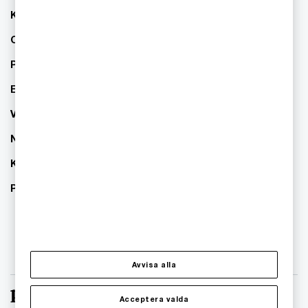
Kontakta oss
Om PwC
Pressrum
Event
Våra kontor
Nyhetsbrev
Karriär
PwC:s hållbarhetsarbete
Avvisa alla
Acceptera valda