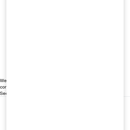
Kontakta oss
Jonas Ericson
Partner, Head of M&A, PwC
Sverige
Tel 0709-29 10 16
Email
We help you meet tomorrow’s tech demands
so you can
compete at a speed that rewrites the rules
See how
Följ oss i sociala medier