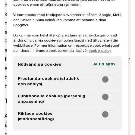
Frohe grundades 1991 och är en ledande
cookies genom att göra egna val nedan.
kontraktstillverkare av formsprutad plast för
Vi samarbetar med tredjepartsleverantörer, såsom Google, Meta
och LinkedIn, vilka också kan komma att behandla dina
medicinteknikindustrin. Bolaget driver två
uppgifter.
anläggningar, en i Stockholm och en i Wroclaw,
Du kan när som helst återkalla ett lämnat samtycke genom att
Polen. Båda anläggningarna är i hög grad
ändra dina val via cookie-symbolen längst ned till vänster i din
webbläsare. För mer information om respektive cookie-kategori
automatiserade och erbjuder
och dess tillhörande cookies kan du läsa vår
cookie-policy
formsprutningstjänster i renrumsmiljöer. Frohe har
Alltid aktiv
Nödvändiga cookies
en attraktiv och diversifierad kundportfölj som
består av globala medicinteknikföretag med vilka
Prestanda-cookies (statistik
och analys)
bolaget har långvariga relationer.
Funktionella cookies (personlig
Transaktionen
anpassning)
Riktade cookies
Affären undertecknades i oktober 2020. IV Group
(marknadsföring)
är ett norskt bolag som ägs av det nordiska
private equity-bolaget Verdane. Tillsammans