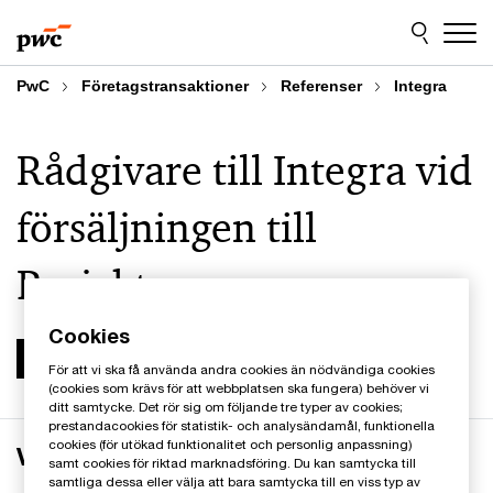
Skip
Skip
to
to
content
footer
PwC
Företagstransaktioner
Referenser
Integra
Rådgivare till Integra vid
försäljningen till
Projektengagemang
Cookies
För att vi ska få använda andra cookies än nödvändiga cookies
(cookies som krävs för att webbplatsen ska fungera) behöver vi
ditt samtycke. Det rör sig om följande tre typer av cookies;
prestandacookies för statistik- och analysändamål, funktionella
cookies (för utökad funktionalitet och personlig anpassning)
Verksamheten
samt cookies för riktad marknadsföring. Du kan samtycka till
samtliga dessa eller välja att bara samtycka till en viss typ av