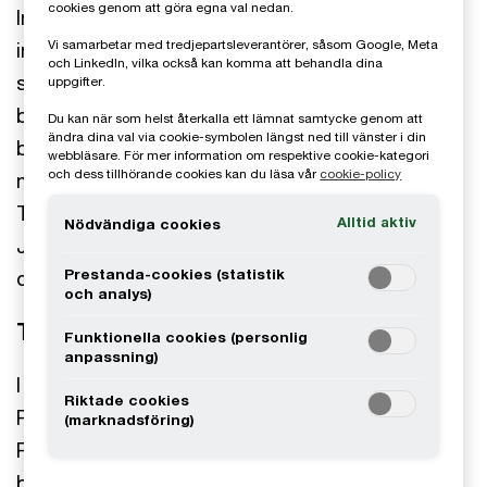
cookies genom att göra egna val nedan.
Integra är specialiserade på byggkonstruktion
Vi samarbetar med tredjepartsleverantörer, såsom Google, Meta
inom såväl byggsektorn som industrin med
och LinkedIn, vilka också kan komma att behandla dina
specialisttjänster inom byggprojektledning,
uppgifter.
byggnadsfysik, markprojektering och
Du kan när som helst återkalla ett lämnat samtycke genom att
ändra dina val via cookie-symbolen längst ned till vänster i din
brandskydds-projektering. Integra har över 200
webbläsare. För mer information om respektive cookie-kategori
och dess tillhörande cookies kan du läsa vår
cookie-policy
medarbetare utspridda på tio kontor i Sverige –
Trollhättan, Göteborg, Karlstad, Stockholm,
Alltid aktiv
Nödvändiga cookies
Jönköping, Örebro, Malmö, Linköping, Uddevalla
Prestanda-cookies (statistik
och Visby.
och analys)
Transaktionen
Funktionella cookies (personlig
anpassning)
I november 2018 presenterades affären där
Riktade cookies
Projektengagemang förvärvade Integra.
(marknadsföring)
Projektengagemang (numera PE) är en svensk
börsnoterad teknik- och arkitektkoncern som