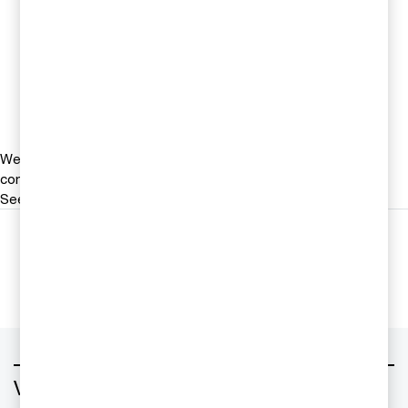
Partner, Head of M&A, PwC
Sverige
Tel 0709-29 10 16
Email
We help you meet tomorrow’s tech demands
so you can
compete at a speed that rewrites the rules
See how
Följ oss i sociala medier
Vad vill du ha hjälp med?