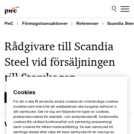
Skip
Skip
to
to
content
footer
PwC
Företagstransaktioner
Referenser
Scandia Stee
Rådgivare till Scandia
Steel vid försäljningen
till Storskogen
Cookies
För att vi ska få använda andra cookies än nödvändiga cookies
(cookies som krävs för att webbplatsen ska fungera) behöver vi
ditt samtycke. Det rör sig om följande tre typer av cookies;
prestandacookies för statistik- och analysändamål, funktionella
cookies (för utökad funktionalitet och personlig anpassning)
Verksamheten
samt cookies för riktad marknadsföring. Du kan samtycka till
samtliga dessa eller välja att bara samtycka till en viss typ av