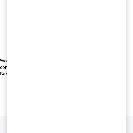
Jonas Ericson
Partner, Head of M&A, PwC
Sverige
Tel 0709-29 10 16
Email
We help you meet tomorrow’s tech demands
so you can
compete at a speed that rewrites the rules
See how
Följ oss i sociala medier