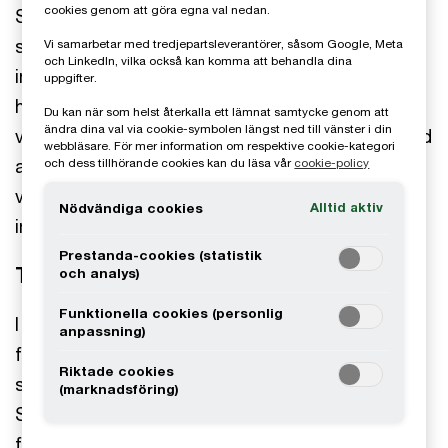
cookies genom att göra egna val nedan.
Scandia Steel är en ledande leverantör av
stålpålar för grundläggning till nordiska
Vi samarbetar med tredjepartsleverantörer, såsom Google, Meta
och LinkedIn, vilka också kan komma att behandla dina
infrastruktur- och byggprojekt. De senaste åren
uppgifter.
har bolaget vuxit kraftigt, drivet av en starkt
Du kan när som helst återkalla ett lämnat samtycke genom att
ändra dina val via cookie-symbolen längst ned till vänster i din
växande marknad för stålpålar, som i ökande grad
webbläsare. För mer information om respektive cookie-kategori
används i stället för andra pålningsmetoder tack
och dess tillhörande cookies kan du läsa vår
cookie-policy
vare låga ljud- och vibrationsnivåer samt att de
Alltid aktiv
Nödvändiga cookies
inte tränger undan jord vid installation.
Prestanda-cookies (statistik
Transaktionen
och analys)
Funktionella cookies (personlig
I maj 2021 presenterades affären där Storskogen
anpassning)
förvärvade Scandia Steel. Storskogen är ett
Riktade cookies
svenskt investeringsbolag listat på Nasdaq
(marknadsföring)
Stockholm med en bolagsportfölj på över 100
fristående bolag. Med hjälp av Storskogen