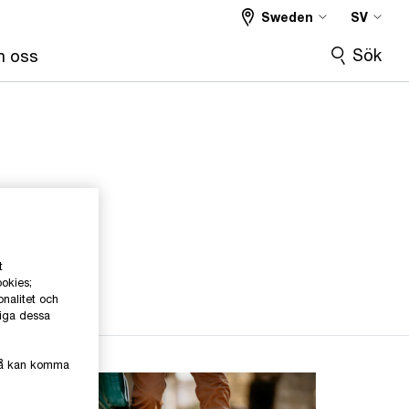
Sweden
SV
Sök
 oss
t
ookies;
onalitet och
liga dessa
kså kan komma