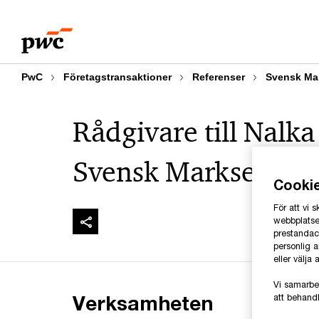
Skip
Skip
to
to
content
footer
PwC
Företagstransaktioner
Referenser
Svensk Ma
Rådgivare till Nalka
Svensk Markservice 
Cooki
För att vi
webbplatsen
prestandaco
personlig 
eller välja
Vi samarbe
Verksamheten
att behandl