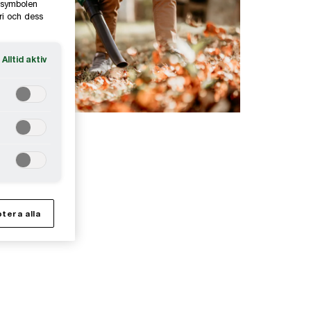
e-symbolen
ri och dess
Alltid aktiv
tera alla