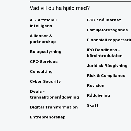
Vad vill du ha hjälp med?
AI - Artificiell
ESG / hållbarhet
Intelligens
Familjeföretagande
Allianser &
Finansiell rapporteri
partnerskap
IPO Readiness -
Bolagsstyrning
börsintroduktion
CFO Services
Juridisk Rådgivning
Consulting
Risk & Compliance
Cyber Security
Revision
Deals -
Rådgivning
transaktionsrådgivning
Skatt
Digital Transformation
Entreprenörskap