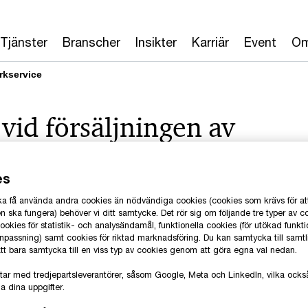
Tjänster
Branscher
Insikter
Karriär
Event
Om
rkservice
 vid försäljningen av
till Green Landscaping
es
 ska få använda andra cookies än nödvändiga cookies (cookies som krävs för at
 ska fungera) behöver vi ditt samtycke. Det rör sig om följande tre typer av c
okies för statistik- och analysändamål, funktionella cookies (för utökad funkti
anpassning) samt cookies för riktad marknadsföring. Du kan samtycka till samt
 att bara samtycka till en viss typ av cookies genom att göra egna val nedan.
tar med tredjepartsleverantörer, såsom Google, Meta och LinkedIn, vilka oc
a dina uppgifter.