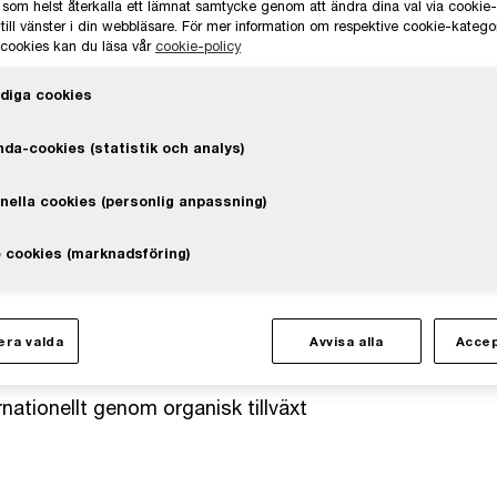
 som helst återkalla ett lämnat samtycke genom att ändra dina val via cooki
till vänster i din webbläsare. För mer information om respektive cookie-katego
ande leverantör av
e cookies kan du läsa vår
cookie-policy
på över 40 orter runt om i Sverige
diga cookies
skötsel med kompletterande
da-cookies (statistik och analys)
nella cookies (personlig anpassning)
 cookies (marknadsföring)
 Green
ce. Green Landscaping är ett
kötsel- och
ra valda
Avvisa alla
Accep
så strävar Svensk Markservice att
rnationellt genom organisk tillväxt