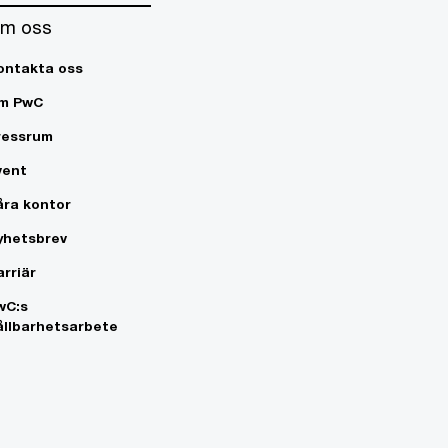
m oss
ontakta oss
m PwC
ressrum
vent
åra kontor
yhetsbrev
arriär
wC:s
ållbarhetsarbete