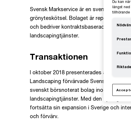
Du kan när
längst ned 
Svensk Markservice är en svensk rikstäck
tillhörand
grönyteskötsel. Bolaget är representerat 
Nödvän
och bedriver kontraktsbaserad grönytes
landscapingtjänster.
Prestan
Funktio
Transaktionen
Riktade
I oktober 2018 presenterades affären där
Landscaping förvärvade Svensk Markservi
svenskt börsnoterat bolag inom grönytes
Accepte
landscapingtjänster. Med den nya ägaren 
fortsätta sin expansion i Sverige och inte
och förvärv.