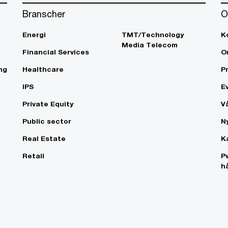
Branscher
O
Energi
TMT/Technology
K
Media Telecom
Financial Services
O
ng
Healthcare
P
IPS
E
Private Equity
V
Public sector
N
Real Estate
K
Retail
P
h