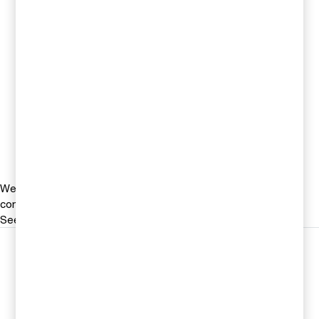
Kontakta oss
Jonas Ericson
Partner, Head of M&A, PwC
Sverige
Tel 0709-29 10 16
Email
We help you meet tomorrow’s tech demands
so you can
compete at a speed that rewrites the rules
See how
Följ oss i sociala medier