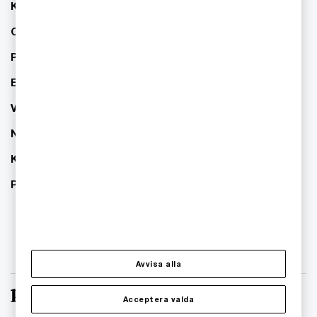
Kontakta oss
Om PwC
Pressrum
Event
Våra kontor
Nyhetsbrev
Karriär
PwC:s hållbarhetsarbete
Avvisa alla
Acceptera valda