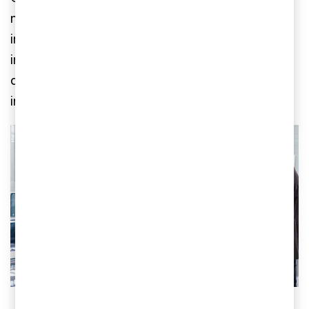
majoritetsägaren JCE Group är ett privatägt
investmentbolag med säte i Göteborg. JCE
investerar i både noterade och onoterade företag
och har en bred investeringsportfölj med bolag
inom mjukvara, tillverkning, tjänster och mer.