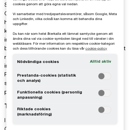
Systemite är ett snabbväxande mjukvarubolag i
cookies genom att göra egna val nedan.
Göteborg. Systemite tillhandahåller den första
Vi samarbetar med tredjepartsleverantörer, såsom Google, Meta
och LinkedIn, vilka också kan komma att behandla dina
högpresterande öppna plattformen för
uppgifter.
komponentbaserad systemutveckling inom
Du kan när som helst återkalla ett lämnat samtycke genom att
inbyggda system. SystemWeaver-plattformen
ändra dina val via cookie-symbolen längst ned till vänster i din
webbläsare. För mer information om respektive cookie-kategori
bidrar till högre produktkvalitet och möjligheter att
och dess tillhörande cookies kan du läsa vår
cookie-policy
rationalisera designprocessen genom förbättrat
Alltid aktiv
Nödvändiga cookies
informationsunderhåll och bättre projektledning.
Plattformen kan tillämpas i alla bolag/branscher
Prestanda-cookies (statistik
och analys)
som använder eller utvecklar inbyggd mjukvara i
produkter.
Funktionella cookies (personlig
anpassning)
Transaktionen
Riktade cookies
(marknadsföring)
I januari 2020 presenterades affären där JCE
Group förvärvade Systemite. Den nya