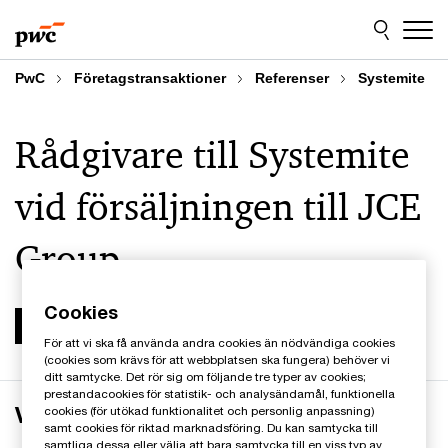
Skip
Skip
to
to
content
footer
PwC
Företagstransaktioner
Referenser
Systemite
Rådgivare till Systemite
vid försäljningen till JCE
Group
Cookies
För att vi ska få använda andra cookies än nödvändiga cookies
(cookies som krävs för att webbplatsen ska fungera) behöver vi
ditt samtycke. Det rör sig om följande tre typer av cookies;
prestandacookies för statistik- och analysändamål, funktionella
Verksamheten
cookies (för utökad funktionalitet och personlig anpassning)
samt cookies för riktad marknadsföring. Du kan samtycka till
samtliga dessa eller välja att bara samtycka till en viss typ av